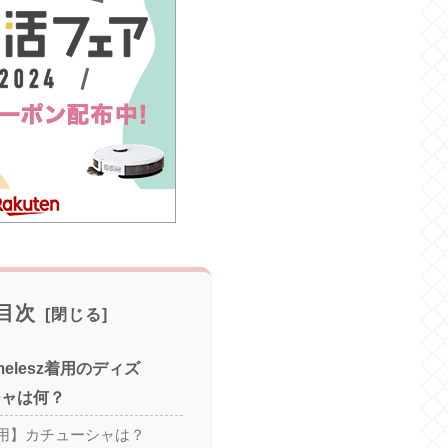
目次
melesz着用のディズ
シャは何？
用】カチューシャは？