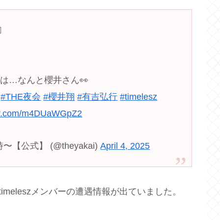
️
は…なんと櫻井さん👀

#THE夜会
#櫻井翔
#有吉弘行
#timelesz
ter.com/m4DUaWGpZ2
公式】 (@theyakai)
April 4, 2025
imeleszメンバーの遭遇情報が出ていました。