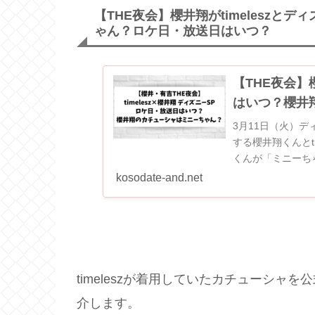
【THE夜会】櫻井翔がtimelesz
ゃん？ロケ日・放送日はいつ？
【THE夜会】
はいつ？櫻井
3月11日（火）
する櫻井翔くんとti
くんが「ミニーち
では「ミニーちゃん
kosodate-and.net
timeleszが着用していたカチューシャ
介します。