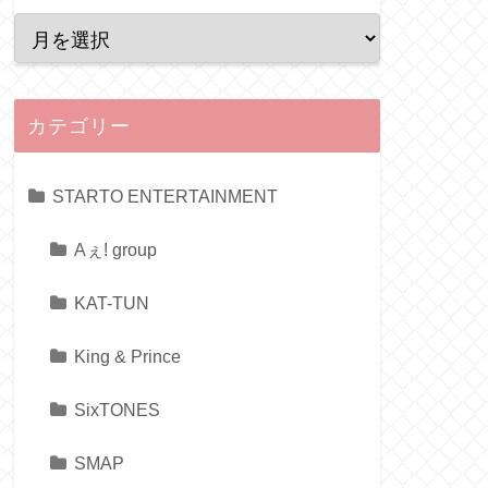
カテゴリー
STARTO ENTERTAINMENT
Aぇ! group
KAT-TUN
King & Prince
SixTONES
SMAP