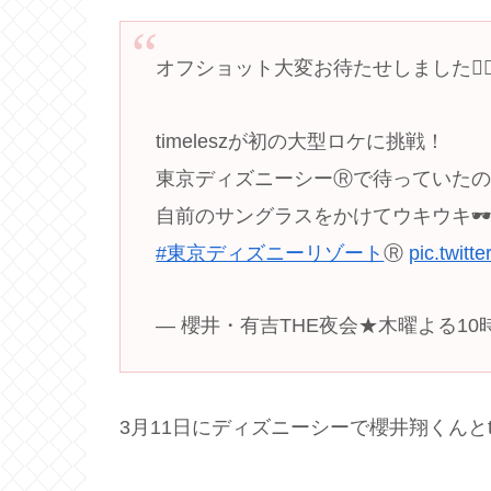
オフショット大変お待たせしました🙇‍♀
timeleszが初の大型ロケに挑戦！
東京ディズニーシーⓇで待っていたの
自前のサングラスをかけてウキウキ
#東京ディズニーリゾート
Ⓡ
pic.twit
— 櫻井・有吉THE夜会★木曜よる10時〜【
3月11日にディズニーシーで櫻井翔くんとt