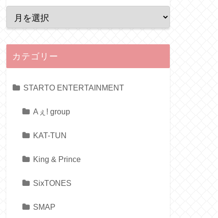
カテゴリー
STARTO ENTERTAINMENT
Aぇ! group
KAT-TUN
King & Prince
SixTONES
SMAP