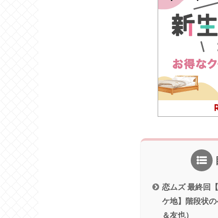
恋ムズ 最終回
ケ地】階段状の
＆友也）