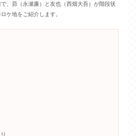
回で、昴（永瀬廉）と友也（西畑大吾）が階段状
影ロケ地をご紹介します。
さり