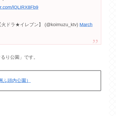
ter.com/lQLIRX8Fb9
ラ★イレブン】 (@koimuzu_ktv)
March
ぐるり公園」です。
洲ふ頭内公園）