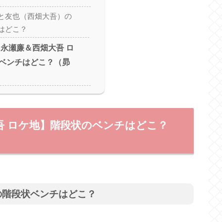
と友也（西畑大吾）の
はどこ？
【永瀬廉＆西畑大吾 ロ
ベンチはどこ？（昴
吾 ロケ地】階段状のベンチはどこ？
の階段状ベンチはどこ？