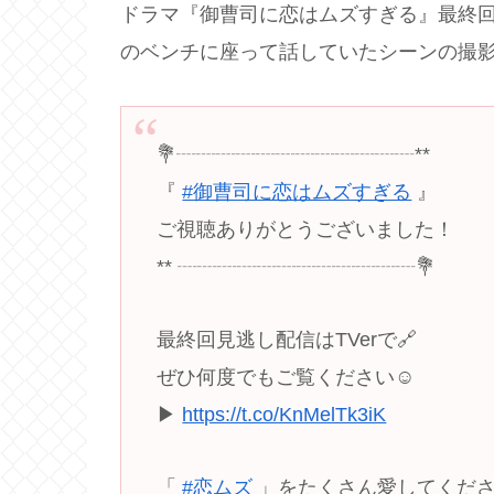
ドラマ『御曹司に恋はムズすぎる』最終
のベンチに座って話していたシーンの撮
💐┈┈┈┈┈┈┈┈┈┈┈┈**
『
#御曹司に恋はムズすぎる
』
ご視聴ありがとうございました！
** ┈┈┈┈┈┈┈┈┈┈┈┈💐
最終回見逃し配信はTVerで🔗
ぜひ何度でもご覧ください☺️
▶
https://t.co/KnMelTk3iK
「
#恋ムズ
」をたくさん愛してくだ