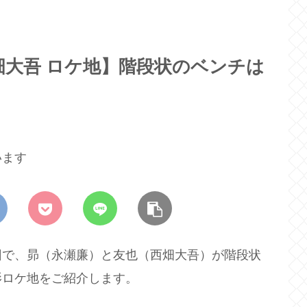
畑大吾 ロケ地】階段状のベンチは
います
回で、昴（永瀬廉）と友也（西畑大吾）が階段状
影ロケ地をご紹介します。