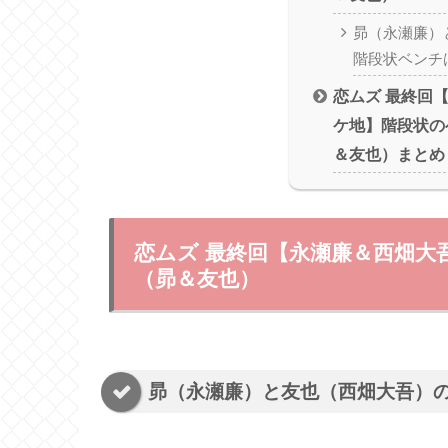
昴（永瀬廉）
階段状ベンチ
恋ムズ 最終回
ケ地】階段状の
＆友也）まとめ
恋ムズ 最終回【永瀬廉＆西畑大
（昴＆友也）
昴（永瀬廉）と友也（西畑大吾）