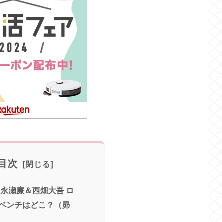
目次
【永瀬廉＆西畑大吾 ロ
ベンチはどこ？（昴