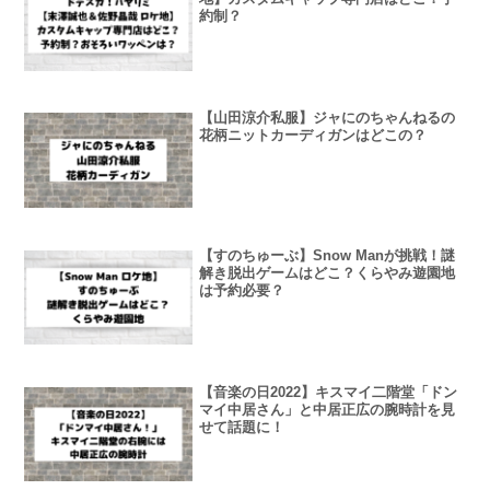
約制？
【山田涼介私服】ジャにのちゃんねるの
花柄ニットカーディガンはどこの？
【すのちゅーぶ】Snow Manが挑戦！謎
解き脱出ゲームはどこ？くらやみ遊園地
は予約必要？
【音楽の日2022】キスマイ二階堂「ドン
マイ中居さん」と中居正広の腕時計を見
せて話題に！