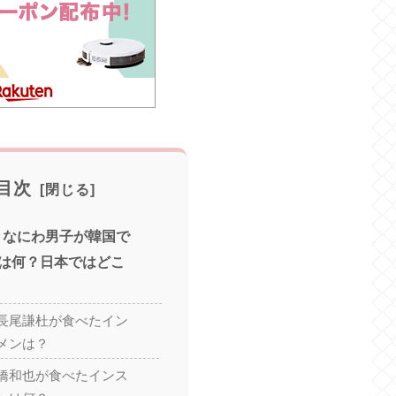
目次
e】なにわ男子が韓国で
は何？日本ではどこ
長尾謙杜が食べたイン
メンは？
橋和也が食べたインス