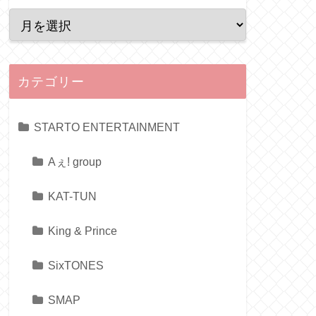
カテゴリー
STARTO ENTERTAINMENT
Aぇ! group
KAT-TUN
King & Prince
SixTONES
SMAP