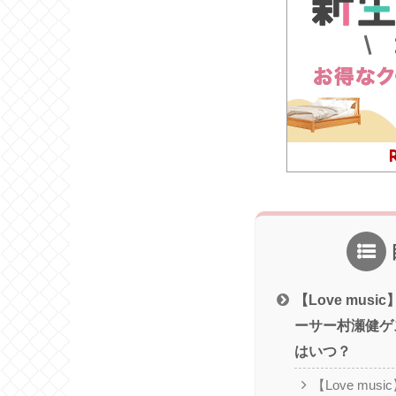
【Love musi
ーサー村瀬健ゲ
はいつ？
【Love mus