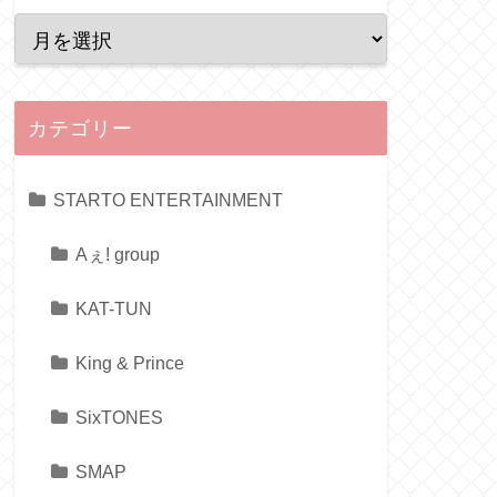
カテゴリー
STARTO ENTERTAINMENT
Aぇ! group
KAT-TUN
King & Prince
SixTONES
SMAP