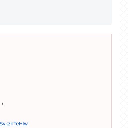
た！
m/SvkznTeHIw