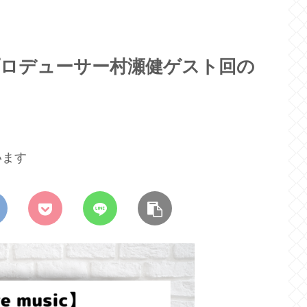
ent」プロデューサー村瀬健ゲスト回の
います