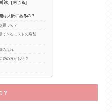
目次
題は大阪にあるの？
放題って？
題できるミスドの店舗
題の流れ
福袋の方がお得？
の？