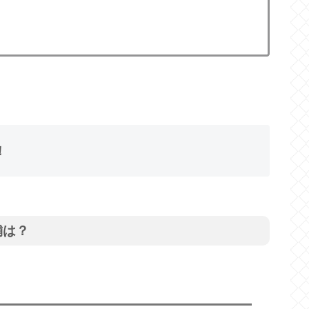
！
舗は？