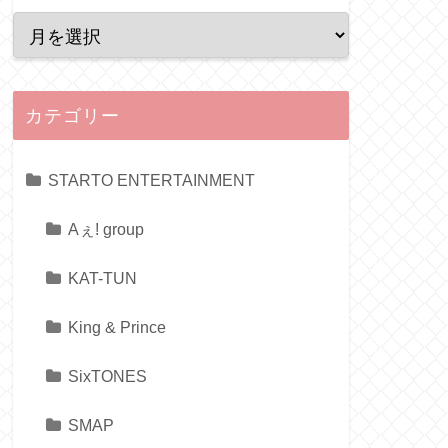
カテゴリー
STARTO ENTERTAINMENT
Aぇ! group
KAT-TUN
King & Prince
SixTONES
SMAP