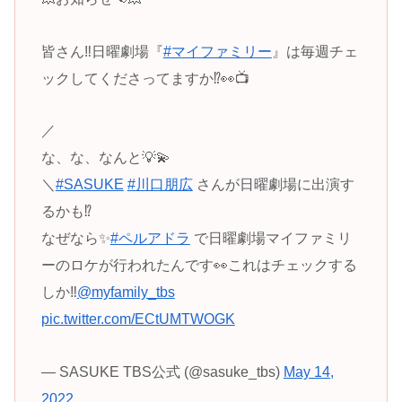
皆さん‼️日曜劇場『
#マイファミリー
』は毎週チェ
ックしてくださってますか⁉️👀📺️
／
な、な、なんと💡💫
＼
#SASUKE
#川口朋広
さんが日曜劇場に出演す
るかも⁉️
なぜなら✨
#ペルアドラ
で日曜劇場マイファミリ
ーのロケが行われたんです👀これはチェックする
しか‼️
@myfamily_tbs
pic.twitter.com/ECtUMTWOGK
— SASUKE TBS公式 (@sasuke_tbs)
May 14,
2022