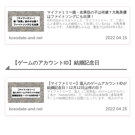
マイファミリー娘・友果役の子は何歳？大島美優
はファイトソングにも出演！
4月10日からスタートした「マイファミリー」で、二宮く
んと多部ちゃんの娘役として出演しているのは、大島美優
ちゃんです。 大島美優ちゃんは、最近では2022年1月から
の「ファイトソング」の凛ちゃんの幼少期役でも出演して
いました。...
kosodate-and.net
2022.04.15
【ゲームのアカウントID】結婚記念日
【マイファミリー】温人のゲームアカウントIDが
結婚記念日！12月12日は何の日？
マイファミリーで、温人（二宮和也）のゲームのアカウン
ト名が「haruto1001」で、10月1日は未知瑠（多部未華
子）との結婚記念日と話題になっています。 犯人のアカウ
ントが「haruto1212」で、第７話で12月12日が東...
kosodate-and.net
2022.04.25