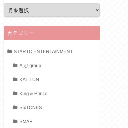
カテゴリー
STARTO ENTERTAINMENT
Aぇ! group
KAT-TUN
King & Prince
SixTONES
SMAP