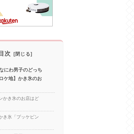
目次
なにわ男子のどっち
也ロケ地】かき氷のお
ンかき氷のお店はど
かき氷「プッケピン