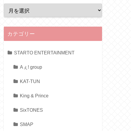
カテゴリー
STARTO ENTERTAINMENT
Aぇ! group
KAT-TUN
King & Prince
SixTONES
SMAP