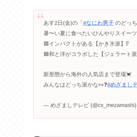
あす2日(金)の「
#なにわ男子
のどっち
暑〜い夏に食べたいひんやりスイー
🟥インパクトがある【かき氷派】⁉️
🟦和と洋がコラボした【ジェラート派】
新形態から海外の人気店まで登場💓
みんなはどっち派かな👀❓
#めざまし
— めざましテレビ (@cx_mezamashi