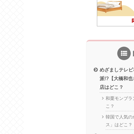
めざましテレビ
派!?【大橋和
店はどこ？
和栗モンブラ
こ？
韓国で人気の
ス」はどこ？