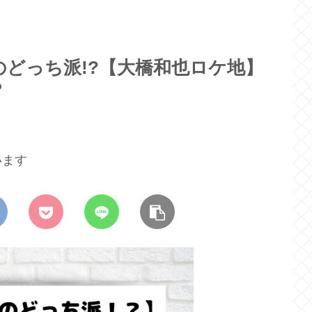
どっち派!?【大橋和也ロケ地】
？
います