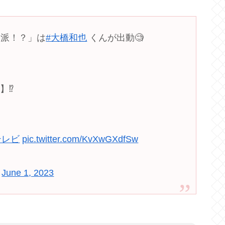
派！？」は
#大橋和也
くんが出動🧐
ツ
⁉️
テレビ
pic.twitter.com/KvXwGXdfSw
)
June 1, 2023