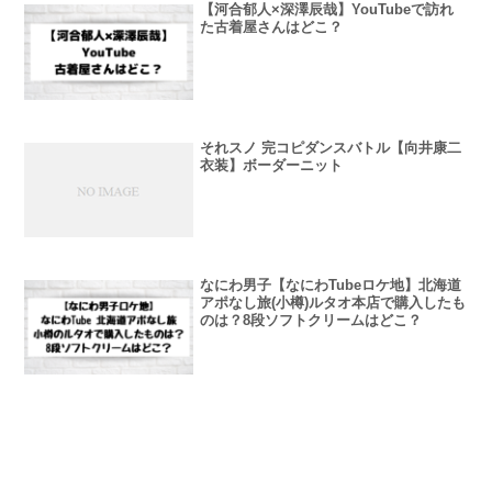
【河合郁人×深澤辰哉】YouTubeで訪れ
た古着屋さんはどこ？
それスノ 完コピダンスバトル【向井康二
衣装】ボーダーニット
なにわ男子【なにわTubeロケ地】北海道
アポなし旅(小樽)ルタオ本店で購入したも
のは？8段ソフトクリームはどこ？