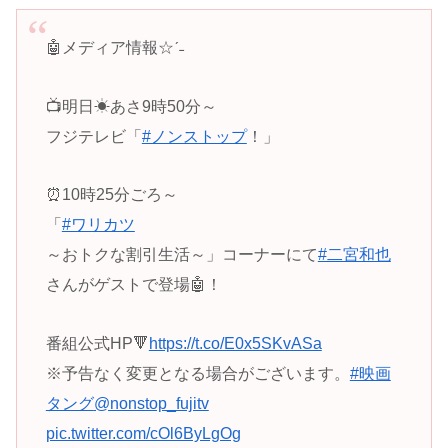
🤖メディア情報☆ˊ˗
📺明日☀あさ9時50分～
フジテレビ「
#ノンストップ
！」
⏰10時25分ごろ～
「
#ワリカツ
～おトクな割引生活～」コーナーにて
#二宮和也
さんがゲストで登場🤖！
番組公式HP🔻
https://t.co/E0x5SKvASa
※予告なく変更となる場合がございます。
#映画
タング
@nonstop_fujitv
pic.twitter.com/cOl6ByLgOg