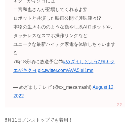
キクエがキクヨには…
二宮和也さんが登場してくれるよ👂
ロボットと共演した映画公開で興味津々❗️❓
本物の生きもののような癒やし系AIロボットや、
タッチレスなスマホ操作リングなど
ユニークな最新ハイテク家電を体験しちゃいます
💪
7時18分頃に放送予定📺
#めざましどようび
#キク
エがキクヨ
pic.twitter.com/AVA5iel1mn
— めざましテレビ (@cx_mezamashi)
August 12,
2022
8月11日ノンストップでも着用！