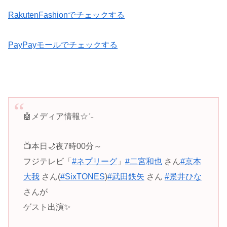
RakutenFashionでチェックする
PayPayモールでチェックする
🤖メディア情報☆ˊ˗
📺本日🌙夜7時00分～
フジテレビ「
#ネプリーグ
」
#二宮和也
さん
#京本
大我
さん(
#SixTONES
)
#武田鉄矢
さん
#景井ひな
さんが
ゲスト出演✨