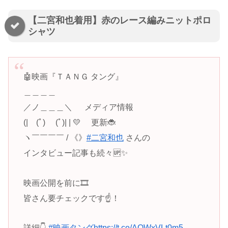
【二宮和也着用】赤のレース編みニットポロ
シャツ
🤖映画『ＴＡＮＧ タング』
＿＿＿＿
／ノ＿＿＿＼ メディア情報
(| (ﾟ) (ﾟ)| | 💛 更新🐞
ヽ￣￣￣￣ / 《》
#二宮和也
さんの
インタビュー記事も続々🆙✨
映画公開を前に🎞
皆さん要チェックです☝！
詳細👇
#映画タング
https://t.co/AQWxVLt0m5