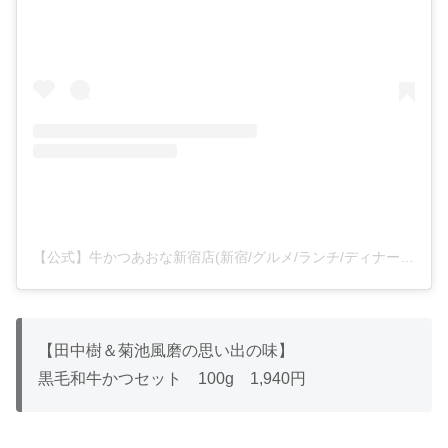
【公式】牛かつあおな新宿店(新宿/グルメ/ランチ/ディナー/和牛)(@gyukatsu_aona_shinjuku)がシェアした投稿
【田中樹＆菊池風磨の思い出の味】
黒毛和牛かつセット 100g 1,940円