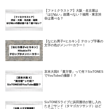
【ファミクラストア】大阪・名古屋は
「はぴぬい」顔選べない？福岡・東京渋
谷は選べる？
【なにわ男子×ヒカキン】テロップ字幕の
文字の色がメンバーカラー！
京本大我X「貴方管」って何？SixTONES
でYouTubeの撮影！？
SixTONESライブに浜田雅功が差し入れ
たまごサンド（タマゴカツサンド）はど