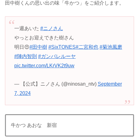
田中樹くんの思い出の味「牛かつ」をご紹介します。
一週あいた
#ニノさん
やっとお迎えできた樹さん
明日😍
#田中樹
#SixTONES
#二宮和也
#菊池風磨
#陣内智則
#ガンバレルーヤ
pic.twitter.com/LKrVK2t9uw
— 【公式】ニノさん (@ninosan_ntv)
September
7, 2024
牛かつ あおな 新宿