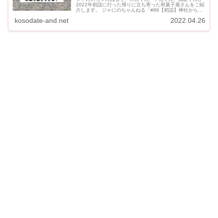
2022年初詣に行った帰りに立ち寄った和菓子屋さんをご紹
介します。 ジャにのちゃんねる「#88【初詣】神社から部
屋に帰るまでに色々あったのさ…。」の動画です。 中丸く
kosodate-and.net
2022.04.26
んはただ和...