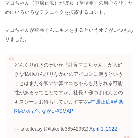
マコちゃん（中居正広）が彼女（草彅剛）の男心をひくた
めにいろいろなテクニックを披露するコント。
マコちゃんが草彅くんにキスをするというオチがいつもあ
りました。
どんぐり好きのせいか「計算マコちゃん」が大好
きな私😍のんびりなかいのアイコンに使うという
ことはまだ令和の計算マコちゃんも見られる可能
性があるってことですか、社長！😆つよぽんとの
キスシーンお待ちしています💙💛
#中居正広
#草彅
剛
#のんびりなかい
#SMAP
— takeiteasy (@takeite38542962)
April 1, 2022