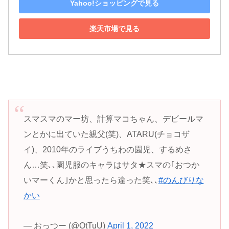
Yahoo!ショッピングで見る
楽天市場で見る
スマスマのマー坊、計算マコちゃん、デビールマ
ンとかに出ていた親父(笑)、ATARU(チョコザ
イ)、2010年のライブうちわの園児、するめさ
ん…笑､､園児服のキャラはサタ★スマの｢おつか
いマーくん｣かと思ったら違った笑､､
#のんびりな
かい
— おっつー (@OtTuU)
April 1, 2022