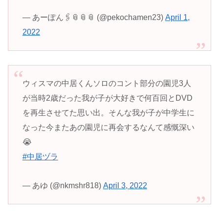
— あーぽん🖇📎📎📎 (@pekochamen23)
April 1,
2022
ウィスマの中居くんソロのコント部分の園児3人
が当時2歳だった我が子が大好きで何百回とDVD
を再生させてた思い出。そんな我が子が中学生に
なった今またあの園児に再会するなんて感慨深い
😭
#中居ヅラ
— あゆ (@nkmshr818)
April 3, 2022