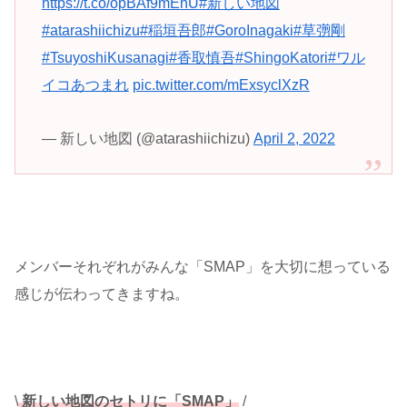
https://t.co/opBAf9mEhU
#新しい地図
#atarashiichizu
#稲垣吾郎
#GoroInagaki
#草彅剛
#TsuyoshiKusanagi
#香取慎吾
#ShingoKatori
#ワル
イコあつまれ
pic.twitter.com/mExsyclXzR
— 新しい地図 (@atarashiichizu)
April 2, 2022
メンバーそれぞれがみんな「SMAP」を大切に想っている
感じが伝わってきますね。
\
新しい地図のセトリに「SMAP」
/