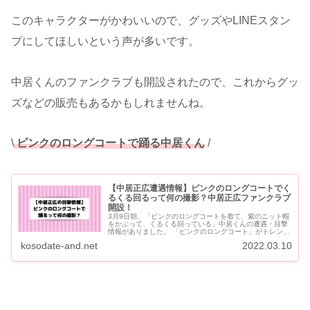
このキャラクターがかわいいので、グッズやLINEスタン
プにしてほしいという声が多いです。
中居くんのファンクラブも開設されたので、これからグッ
ズなどの販売もあるかもしれませんね。
\
ピンクのロングコートで踊る中居くん
/
【中居正広遭遇情報】ピンクのロングコートでく
るくる回るって何の撮影？中居正広ファンクラブ
開設！
3月9日朝、「ピンクのロングコートを着て、紫のニット帽
をかぶって、くるくる回っている」中居くんの遭遇・目撃
情報がありました。 「ピンクのロングコート」がトレンド
入り！！ 何の撮影なのか注目が集まっていました。 新番...
kosodate-and.net
2022.03.10