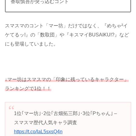
香取慎吾が突っ込むコント
スマスマのコント「マー坊」だけではなく、『めちゃ²イ
ケてるッ!』の「数取団」や『キスマイBUSAIKU!?』など
にも登場していました。
↓マー坊はスマスマの「印象に残っているキャラクター」
ランキングで1位！！
1位｢マー坊｣･2位｢古畑拓三郎｣･3位｢Pちゃん｣ –
スマスマ歴代人気キャラ調査
https://t.co/IaL5sxsQ4n