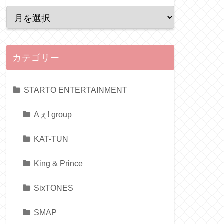
カテゴリー
STARTO ENTERTAINMENT
Aぇ! group
KAT-TUN
King & Prince
SixTONES
SMAP