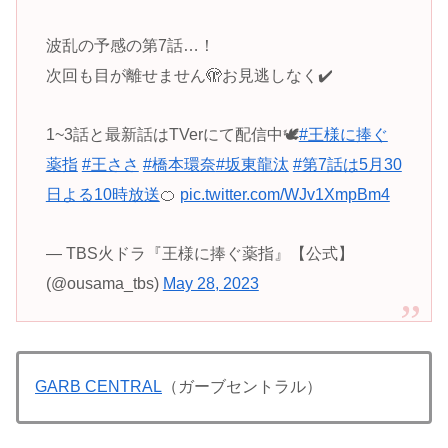
波乱の予感の第7話…！
次回も目が離せません🫣お見逃しなく✔️
1~3話と最新話はTVerにて配信中🕊
#王様に捧ぐ
薬指
#王ささ
#橋本環奈
#坂東龍汰
#第7話は5月30
日よる10時放送
🍊
pic.twitter.com/WJv1XmpBm4
— TBS火ドラ『王様に捧ぐ薬指』【公式】
(@ousama_tbs)
May 28, 2023
GARB CENTRAL
（ガーブセントラル）