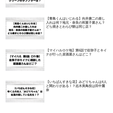
【青島くんはいじわる】向井康二の差し
入れは何？地元・奈良の和菓子屋さん？
どら焼きとわらび餅は同じ店？
【マイハルロケ地】第6話で佐弥子とキイ
ナが行った居酒屋さんはどこ？
【いちばんすきな花】みどりちゃんは4人
と関わりがある！？志木美鳥役は田中麗
奈