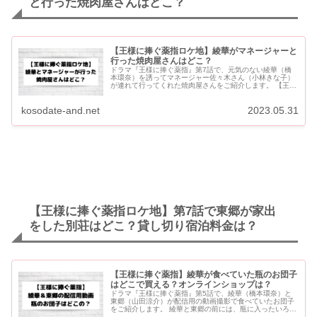
と行った焼肉屋さんはどこ？
【王様に捧ぐ薬指ロケ地】綾華がマネージャーと
行った焼肉屋さんはどこ？
ドラマ『王様に捧ぐ薬指』第7話で、元気のない綾華（橋
本環奈）を誘ってマネージャー佐々木さん（小林きな子）
が連れて行ってくれた焼肉屋さんをご紹介します。 【王様
に捧ぐ薬指ロケ地】綾華がマネージャーと行った焼肉屋さ
んはどこ？ 綾華（...
kosodate-and.net
2023.05.31
【王様に捧ぐ薬指ロケ地】第7話で東郷が家出
をした別荘はどこ？貸し切り宿泊料金は？
【王様に捧ぐ薬指】綾華が食べていた瓶のお団子
はどこで買える？オンラインショップは？
ドラマ『王様に捧ぐ薬指』第5話で、綾華（橋本環奈）と
東郷（山田涼介）が配信用の動画撮影で食べていたお団子
をご紹介します。 綾華と東郷の前には、瓶に入ったいろい
ろな色のカラフルなお団子が、たくさん並んでいました。