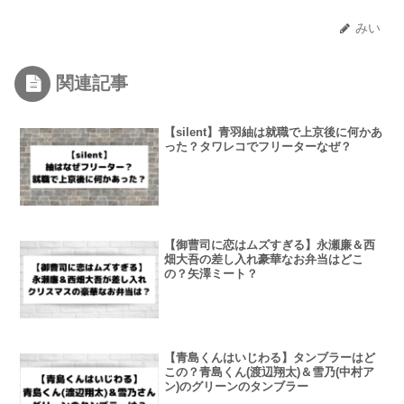
みい
関連記事
【silent】青羽紬は就職で上京後に何かあ
った？タワレコでフリーターなぜ？
【御曹司に恋はムズすぎる】永瀬廉＆西
畑大吾の差し入れ豪華なお弁当はどこ
の？矢澤ミート？
【青島くんはいじわる】タンブラーはど
この？青島くん(渡辺翔太)＆雪乃(中村ア
ン)のグリーンのタンブラー