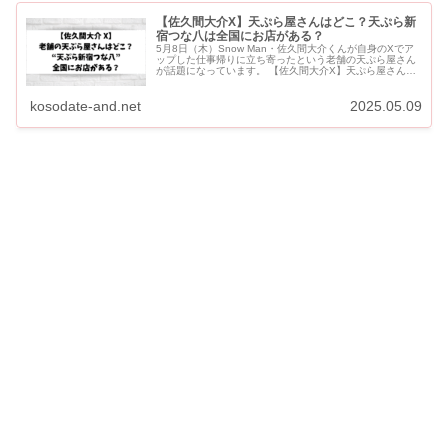
【佐久間大介X】天ぷら屋さんはどこ？天ぷら新
宿つな八は全国にお店がある？
5月8日（木）Snow Man・佐久間大介くんが自身のXでア
ップした仕事帰りに立ち寄ったという老舗の天ぷら屋さん
が話題になっています。 【佐久間大介X】天ぷら屋さんは
どこ？天ぷら新宿つな八は全国にお店がある？ 佐久間大介
が訪れた...
kosodate-and.net
2025.05.09