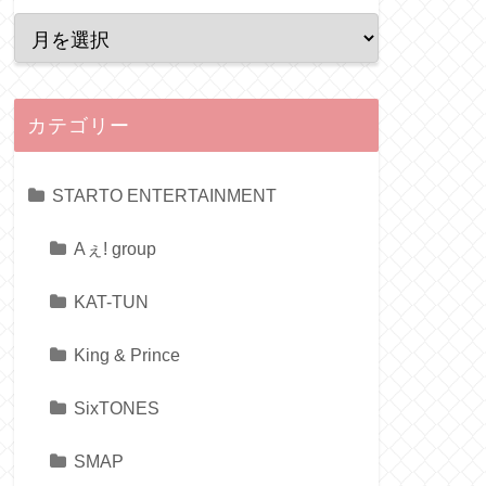
カテゴリー
STARTO ENTERTAINMENT
Aぇ! group
KAT-TUN
King & Prince
SixTONES
SMAP