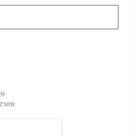
5分
で10分