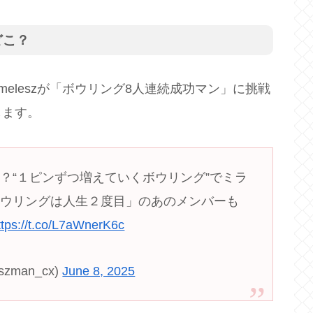
どこ？
meleszが「ボウリング8人連続成功マン」に挑戦
します。
？“１ピンずつ増えていくボウリング”でミラ
ボウリングは人生２度目」のあのメンバーも
ttps://t.co/L7aWnerK6c
zman_cx)
June 8, 2025