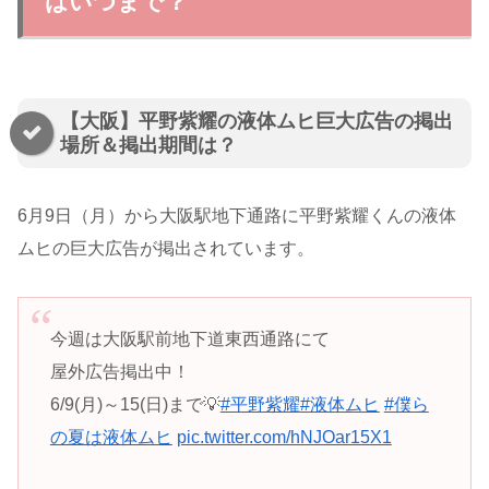
はいつまで？
【大阪】平野紫耀の液体ムヒ巨大広告の掲出
場所＆掲出期間は？
6月9日（月）から大阪駅地下通路に平野紫耀くんの液体
ムヒの巨大広告が掲出されています。
今週は大阪駅前地下道東西通路にて
屋外広告掲出中！
6/9(月)～15(日)まで💡
#平野紫耀
#液体ムヒ
#僕ら
の夏は液体ムヒ
pic.twitter.com/hNJOar15X1