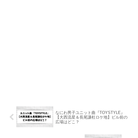
なにわ男子ユニット曲『TOYSTYLE』
【大西流星＆長尾謙杜ロケ地】ビル前の
広場はどこ？