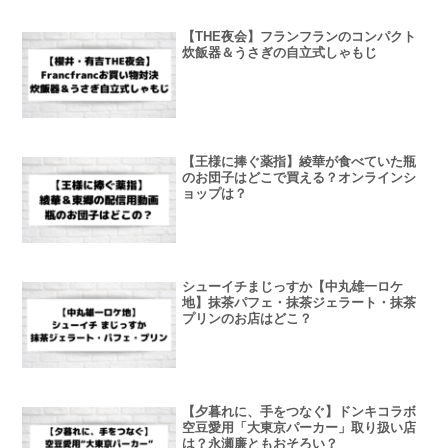
【THE夜会】フランフランのコンパクト
炊飯器＆うさぎの自立式しゃもじ
【王様に捧ぐ薬指】綾華が食べていた瓶
のお団子はどこで買える？オンラインシ
ョップは？
シューイチまじっすか【中丸雄一ロケ
地】抹茶パフェ・抹茶ジェラート・抹茶
プリンのお店はどこ？
【夕暮れに、手をつなぐ】ドンキコラボ
空豆愛用「大東京パーカー」取り扱い店
は？永瀬廉ともおそろい？