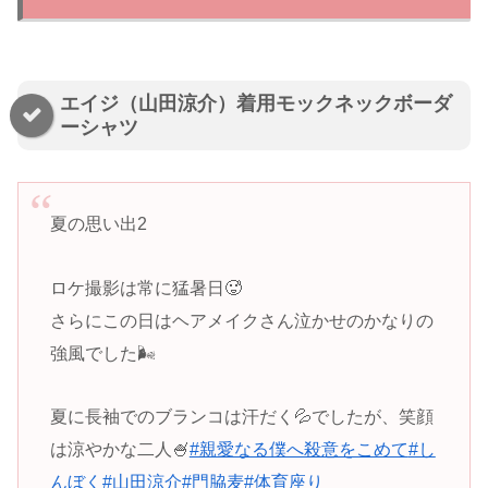
エイジ（山田涼介）着用モックネックボーダ
ーシャツ
夏の思い出2
ロケ撮影は常に猛暑日🥵
さらにこの日はヘアメイクさん泣かせのかなりの
強風でした🌬️
夏に長袖でのブランコは汗だく💦でしたが、笑顔
は涼やかな二人🍧
#親愛なる僕へ殺意をこめて
#し
んぼく
#山田涼介
#門脇麦
#体育座り