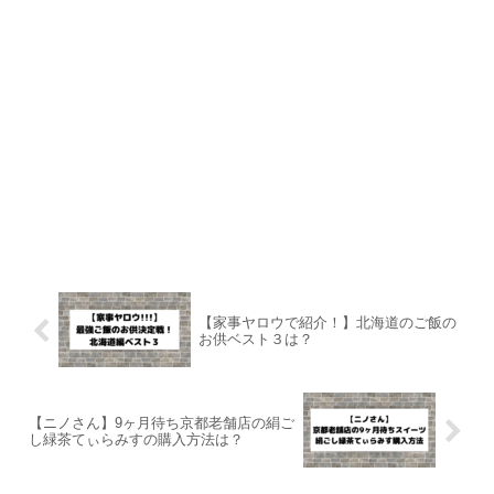
【家事ヤロウで紹介！】北海道のご飯の
お供ベスト３は？
【ニノさん】9ヶ月待ち京都老舗店の絹ご
し緑茶てぃらみすの購入方法は？