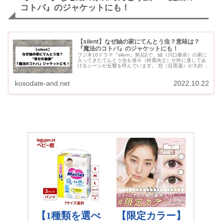
コトバ』のジャケットにも！
【silent】なぜ紬の家にてんとう虫？意味は？
『魔法のコトバ』のジャケットにも！
フジ木10ドラマ『silent』第3話で、紬（川口春奈）の家に
入ってきたてんとう虫を湊斗（鈴鹿央士）が外に逃してあ
げるシーンが反響を呼んでいます。 想（目黒蓮）が大好き
なスピッツの『魔法のコトバ』のジャケットにてんとう虫
がいる...
kosodate-and.net
2022.10.22