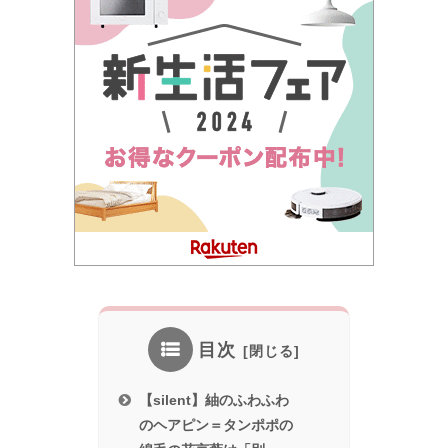
目次
【silent】紬のふわふわ
のヘアピン＝タンポポの