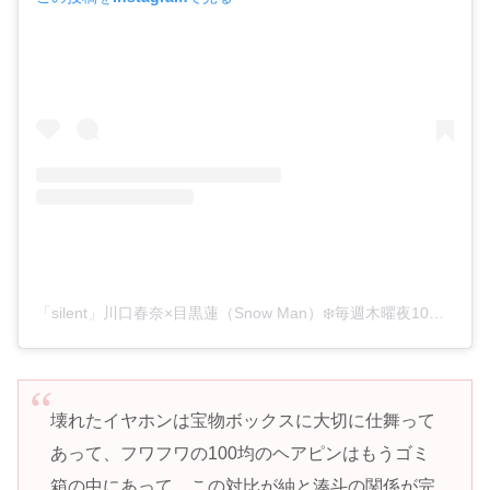
「silent」川口春奈×目黒蓮（Snow Man）❄️毎週木曜夜10時放送 木10ドラマ公式❄️(@silent_fujitv)がシェアした投稿
壊れたイヤホンは宝物ボックスに大切に仕舞って
あって、フワフワの100均のヘアピンはもうゴミ
箱の中にあって。この対比が紬と湊斗の関係が完