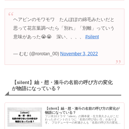
ヘアピンのモワモワ たんぽぽの綿毛みたいだと
思って花言葉調べたら「別れ」「別離」っていう
意味があった😭😭 深い、、、、
#silent
— むむ (@rorotan_00)
November 3, 2022
【silent】紬・想・湊斗の名前の呼び方の変化
が物語になっている？
【silent】紬・想・湊斗の名前の呼び方の変化が
物語になっている？
フジ木10ドラマ『silent』の脚本家・生方美久さんがこだ
わったポイントの１つに「名前の呼び合い方」がありま
す。 プロデューサーの村瀬さんも「名前の呼び方の変化に
注目」とお話されています。 これから「名前」がどのよう
に...