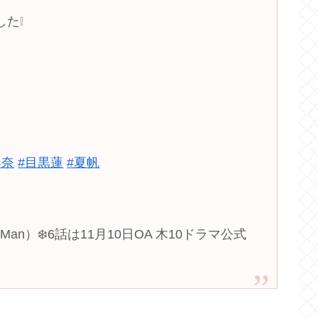
た❕
春奈
#目黒蓮
#夏帆
 Man）❄️6話は11月10日OA 木10ドラマ公式