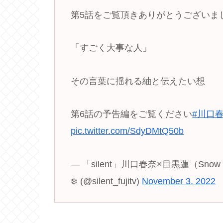
第5話をご覧頂きありがとうございまし
「すごく大事な人」
その言葉に揺れる紬と伝えたい想
第6話の予告編をご覧ください
#川口
pic.twitter.com/SdyDMtQ50b
— 「silent」川口春奈×目黒蓮（Snow
❄️ (@silent_fujitv)
November 3, 2022