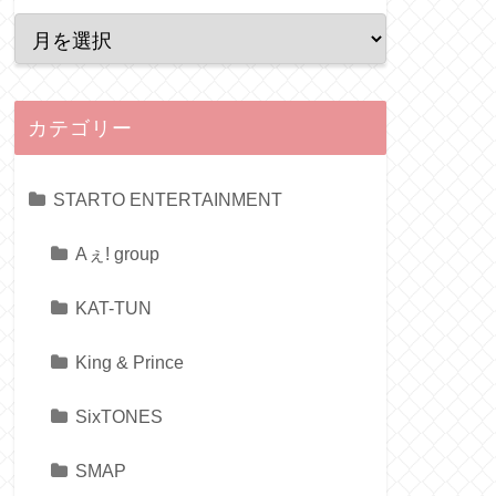
カテゴリー
STARTO ENTERTAINMENT
Aぇ! group
KAT-TUN
King & Prince
SixTONES
SMAP