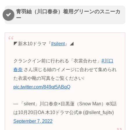
青羽紬（川口春奈）着用グリーンのスニーカ
ー
◤新木10ドラマ『
#silent
』◢
クランクイン前に行われる「衣裳合わせ」
#川口
春奈
さん演じる紬のイメージに合わせて集められ
た衣裳や靴の写真をご覧ください❕
pic.twitter.com/849qt5ABqQ
— 「silent」川口春奈×目黒蓮（Snow Man）❄️3話
は10月20日OA 木10ドラマ公式❄️ (@silent_fujitv)
September 7, 2022