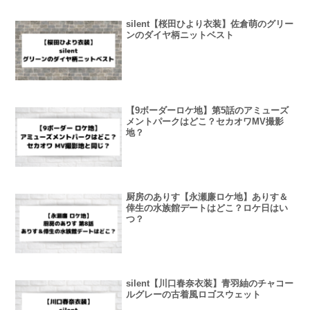
silent【桜田ひより衣装】佐倉萌のグリー
ンのダイヤ柄ニットベスト
【9ボーダーロケ地】第5話のアミューズ
メントパークはどこ？セカオワMV撮影
地？
厨房のありす【永瀬廉ロケ地】ありす＆
倖生の水族館デートはどこ？ロケ日はい
つ？
silent【川口春奈衣装】青羽紬のチャコー
ルグレーの古着風ロゴスウェット