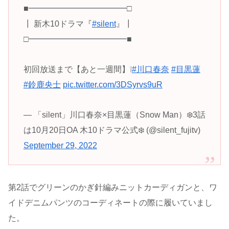
■━━━━━━━━━━━━□
┃ 新木10ドラマ『
#silent
』┃
□━━━━━━━━━━━━■
初回放送まで【あと一週間】❕
#川口春奈
#目黒蓮
#鈴鹿央士
pic.twitter.com/3DSyrvs9uR
— 「silent」川口春奈×目黒蓮（Snow Man）❄️3話
は10月20日OA 木10ドラマ公式❄️ (@silent_fujitv)
September 29, 2022
第2話でグリーンのかぎ針編みニットカーディガンと、ワ
イドデニムパンツのコーディネートの際に履いていまし
た。