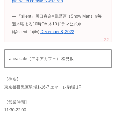
pic.twitter.com/ut9Nw92Pan
— 「silent」川口春奈×目黒蓮（Snow Man）❄️毎
週木曜よる10時OA 木10ドラマ公式❄️
(@silent_fujitv)
December 8, 2022
anea cafe（アネアカフェ） 松見坂
【住所】
東京都目黒区駒場1-16-7 エマーレ駒場 1F
【営業時間】
11:30-22:00