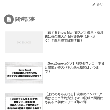
みい
関連記事
【旅するSnow Man 旅スノ】岐阜・石川
篇は佐久間大介＆阿部亮平（あべさ
く）？白川郷で目撃情報？
【SexyZoneセクゾ】渋谷タワレコ『本音
と建前』特大パネル展示期間はいつま
で？
【よにのちゃんねる】渋谷のハンバーグ
店はどこ？予約方法はWEB記帳？関西に
もある？朝食シリーズ第22弾