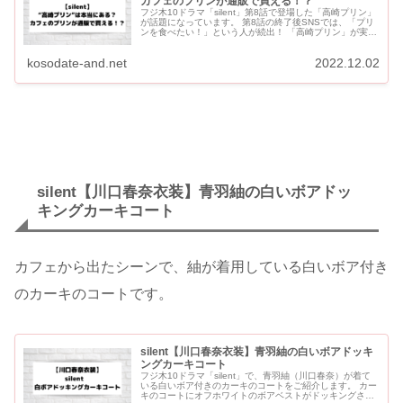
カフェのプリンが通販で買える！？
フジ木10ドラマ「silent」第8話で登場した「高崎プリン」
が話題になっています。 第8話の終了後SNSでは、「プリ
ンを食べたい！」という人が続出！ 「高崎プリン」が実在
するなら「silent」ファンなら食べてみたいで...
kosodate-and.net
2022.12.02
silent【川口春奈衣装】青羽紬の白いボアドッ
キングカーキコート
カフェから出たシーンで、紬が着用している白いボア付き
のカーキのコートです。
silent【川口春奈衣装】青羽紬の白いボアドッキ
ングカーキコート
フジ木10ドラマ「silent」で、青羽紬（川口春奈）が着て
いる白いボア付きのカーキのコートをご紹介します。 カー
キのコートにオフホワイトのボアベストがドッキングされ