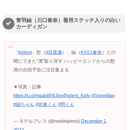
青羽紬（川口春奈）着用ステッチ入りの白い
カーディガン
「
#silent
」想（
#目黒蓮
）、紬（
#川口春奈
）との
間にできた“溝”取り戻す ハッピーエンドからの怒
涛の次回予告に注目集まる
▼写真・記事
https://t.co/mqak8R8Jov
@silent_fujitv
#SnowMan
#紬ちゃん
#佐倉くん
#想くん
— モデルプレス (@modelpress)
December 1,
2022