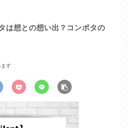
ンポタは想との想い出？コンポタの
います