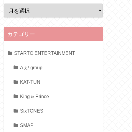
カテゴリー
STARTO ENTERTAINMENT
Aぇ! group
KAT-TUN
King & Prince
SixTONES
SMAP