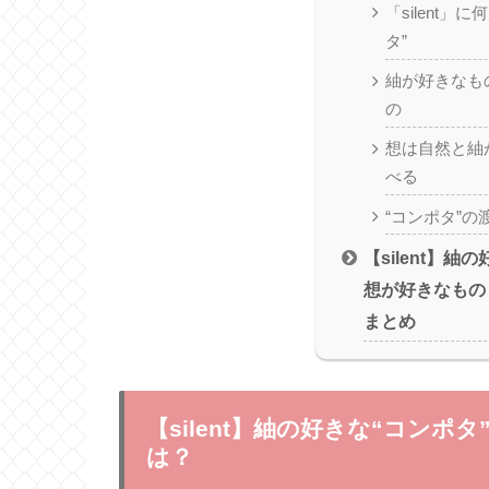
「silent」
タ”
紬が好きなも
の
想は自然と紬
べる
“コンポタ”
【silent】紬
想が好きなもの
まとめ
【silent】紬の好きな“コン
は？