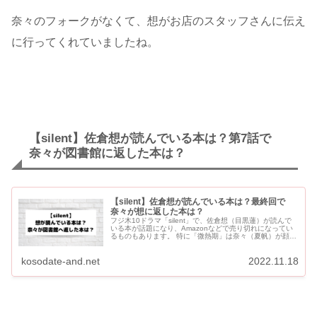
奈々のフォークがなくて、想がお店のスタッフさんに伝え
に行ってくれていましたね。
【silent】佐倉想が読んでいる本は？第7話で
奈々が図書館に返した本は？
【silent】佐倉想が読んでいる本は？最終回で
奈々が想に返した本は？
フジ木10ドラマ「silent」で、佐倉想（目黒蓮）が読んで
いる本が話題になり、Amazonなどで売り切れになってい
るものもあります。 特に「微熱期」は奈々（夏帆）が顔を
隠す時にアップで映し出され印象に残ったので、書店でも
売り...
kosodate-and.net
2022.11.18