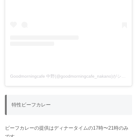
Goodmorningcafe 中野(@goodmorningcafe_nakano)がシェアした投稿
特性ビーフカレー
ビーフカレーの提供はディナータイムの17時〜21時のみ
です。