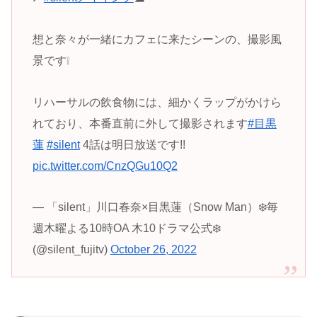
想と奈々が一緒にカフェに来たシーンの、撮影風
景です❕
リハーサルの飲食物には、細かくラップがかけら
れており、本番直前に外して撮影されます
#目黒
蓮
#silent
4話は明日放送です!!
pic.twitter.com/CnzQGu10Q2
— 「silent」川口春奈×目黒蓮（Snow Man）❄️毎
週木曜よる10時OA 木10ドラマ公式❄️
(@silent_fujitv)
October 26, 2022