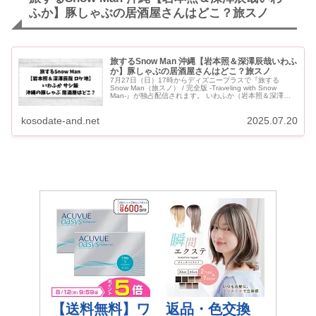
ふか】豚しゃぶの居酒屋さんはどこ？旅スノ
旅するSnow Man 沖縄【岩本照＆深澤辰哉いわふ
か】豚しゃぶの居酒屋さんはどこ？旅スノ
7月27日（日）17時からディズニープラスで『旅する
Snow Man（旅スノ） / 完全版 -Traveling with Snow
Man-』が独占配信されます。 いわふか（岩本照＆深澤辰
哉）が沖縄で2人で訪れた豚しゃぶの居...
kosodate-and.net
2025.07.20