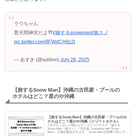
ラウちゃん
普天間神宮だよ⛩️
#旅するsnowman
#旅スノ
pic.twitter.com/8FWdCH8z2I
— あずき (@sulilinn)
July 28, 2025
【旅するSnow Man】沖縄の古民家・プールの
ホテルはどこ？星のや沖縄
【旅するSnow Man】沖縄の古民家・プールのホ
テルはどこ？星のや沖縄（リゾートホテル）
7月27日（日）17時からディズニープラスで『旅する
Snow Man（旅スノ） / 完全版 -Traveling with Snow
Man-』が独占配信されます。 Snow Manが沖縄で並んでく
つろいでいる古民家をご紹介し...