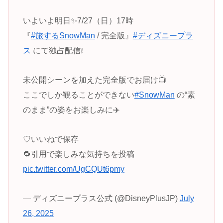
いよいよ明日✨7/27（日）17時
『
#旅するSnowMan
/ 完全版』
#ディズニープラ
ス
にて独占配信❕
未公開シーンを加えた完全版でお届け📺
ここでしか観ることができない
#SnowMan
の“素
のまま”の姿をお楽しみに✈️
♡いいねで保存
🔁引用で楽しみな気持ちを投稿
pic.twitter.com/UgCQUt6pmy
— ディズニープラス公式 (@DisneyPlusJP)
July
26, 2025