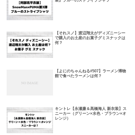
装】ブルーのストライプシャツ
【それスノ】渡辺翔太がディズニーシー
で購入のお土産のお菓子グミスナックは
何？
【よにのちゃんねる#507】ラーメン博物
館で食べたラーメンは何？
キントレ【永瀬廉＆髙橋海人 新衣装】ス
ニーカー（グリーン×水色・ブラウン×オ
レンジ）