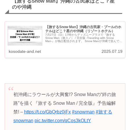
【旅するSnow Man】沖縄の古民家はどこ？星
のや沖縄
【旅するSnow Man】沖縄の古民家・プールのホ
テルはどこ？星のや沖縄（リゾートホテル）
7月27日（日）17時からディズニープラスで『旅する
Snow Man（旅スノ） / 完全版 -Traveling with Snow
Man-』が独占配信されます。 Snow Manが沖縄で並んでく
つろいでいる古民家をご紹介し...
kosodate-and.net
2025.07.19
初沖縄にラウールが大興奮!? Snow Manの“絆の旅
路”を描く『旅する Snow Man / 完全版』予告編解
禁! –
https://t.co/GbQrbz0jFx
#snowman
#旅する
snowman
pic.twitter.com/qCos3kOLtY