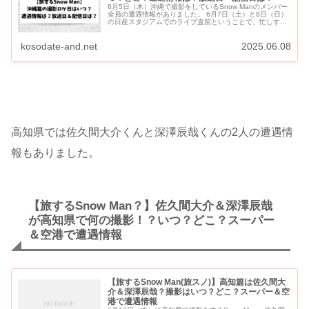
6月5日（木）沖縄で撮影をしているSnow Manのメンバー
全員の遭遇情報がありました。 6月7日（土）と8日（日）
の日産スタジアムでのライブ直前ということで、忙しすぎ
るメンバーの体調を心配する声がSNSでは多くあがってい
まし...
kosodate-and.net
2025.06.08
高知県では佐久間大介くんと深澤辰哉くんの2人の遭遇情
報もありました。
【旅するSnow Man？】佐久間大介＆深澤辰哉
が高知県で何の撮影！？いつ？どこ？スーパー
＆空港で遭遇情報
【旅するSnow Man(旅スノ)】高知篇は佐久間大
介＆深澤辰哉？撮影はいつ？どこ？スーパー＆空
港で遭遇情報