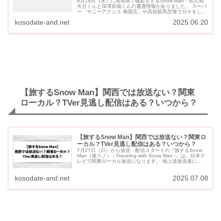
6月18日（水）に高知県で撮影をするSnow Man・佐久間
大介くんと深澤辰哉くんの遭遇情報がありました。 スーパ
ー「サニーアクシス 南国店」や高知龍馬空港でロケをして
いたようです。 何の撮影なのかはわかっていませんが、...
kosodate-and.net
2025.06.20
【旅するSnow Man】関西では放送ない？関東
ローカル？TVer見逃し配信はある？いつから？
【旅するSnow Man】関西では放送ない？関東ロ
ーカル？TVer見逃し配信はある？いつから？
7月27日（日）から放送・配信スタートの『旅するSnow
Man（旅スノ） - Traveling with Snow Man -』は、日本テ
レビで関東ローカル放送になります。 地上波放送後に
TVer・Huluで見逃し配信があ...
kosodate-and.net
2025.07.08