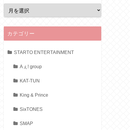
カテゴリー
STARTO ENTERTAINMENT
Aぇ! group
KAT-TUN
King & Prince
SixTONES
SMAP