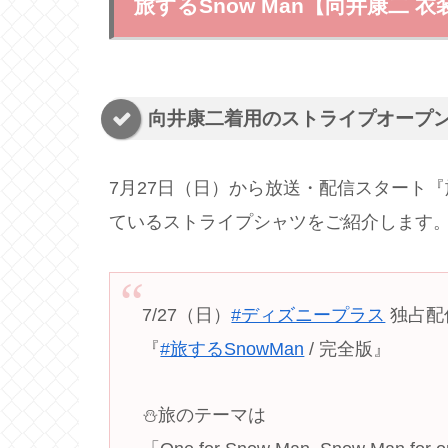
旅するSnow Man【向井康二
向井康二着用のストライプオープ
7月27日（日）から放送・配信スタート『
ているストライプシャツをご紹介します
7/27（日）
#ディズニープラス
独占配
『
#旅するSnowMan
/ 完全版』
⛄️旅のテーマは