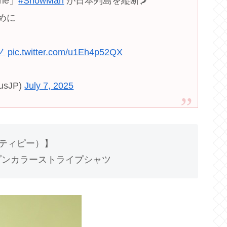
one」
#SnowMan
が日本列島を縦断🗾
ために
ノ
pic.twitter.com/u1Eh4p52QX
sJP)
July 7, 2025
ックティピー）】
ープンカラーストライプシャツ