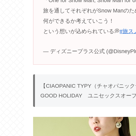
「One for Snow Man, Snow Man for 
旅を通してそれぞれがSnow Manの
何ができるか考えていこう！
という想いが込められている💭
#旅ス
— ディズニープラス公式 (@DisneyPlu
【CIAOPANIC TYPY（チャオパニ
GOOD HOLIDAY ユニセックスオ