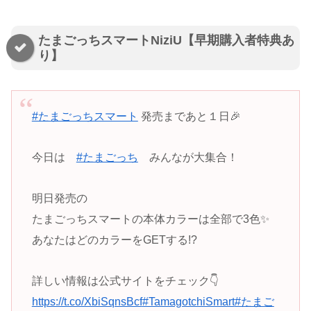
たまごっちスマートNiziU【早期購入者特典あ
り】
#たまごっちスマート
発売まであと１日🎉
今日は
#たまごっち
みんなが大集合！
明日発売の
たまごっちスマートの本体カラーは全部で3色✨
あなたはどのカラーをGETする!?
詳しい情報は公式サイトをチェック👇
https://t.co/XbiSqnsBcf
#TamagotchiSmart
#たまご