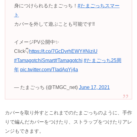
身につけられるたまごっち！
#たまごっちスマー
ト
カバーを外して遊ぶことも可能です‼
イメージPV公開中✨
Click👇
https://t.co/7GcDvrhEWY
#NiziU
#TamagotchiSmart
#Tamagotchi
#たまごっち25周
年
pic.twitter.com/TIadAqYj4a
— たまごっち (@TMGC_net)
June 17, 2021
カバーを取り外すとこれまでのたまごっちのように、手作
りで編んだカバーをつけたり、ストラップをつけたりアレ
ンジもできます。