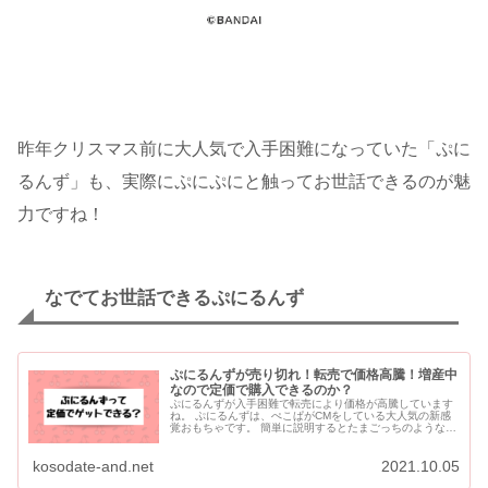
昨年クリスマス前に大人気で入手困難になっていた「ぷに
るんず」も、実際にぷにぷにと触ってお世話できるのが魅
力ですね！
なでてお世話できるぷにるんず
ぷにるんずが売り切れ！転売で価格高騰！増産中
なので定価で購入できるのか？
ぷにるんずが入手困難で転売により価格が高騰しています
ね。 ぷにるんずは、ぺこぱがCMをしている大人気の新感
覚おもちゃです。 簡単に説明するとたまごっちのようなお
世話をする液晶トイです。 クリスマスに欲しがっている
お...
kosodate-and.net
2021.10.05