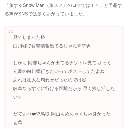
「旅するSnow Man（旅スノ）のロケでは！？」と予想す
る声がSNSでは多くあがっていました。
見てしまった🫣
白川郷で目撃情報出てるじゃん💚🩷🤟
しかも 阿部ちゃんが出てるナゾトレ見て さっく
ん夏の白川郷行きたいってポストしてたよね
あれは壮大な匂わせだったのでは😆
岐阜ならすぐに行ける距離だから 早く推し活した
い✨
だてあべ❤️💚鳥取·岡山もめちゃくちゃ良かった
ぁ😉