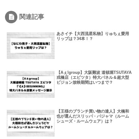
関連記事
あさイチ【大西流星私物】りゅちぇ愛用
リップは？34本！？
【Aぇǃgroup】大阪難波 道頓堀TSUTAYA
戎橋店（エビツタ）特大パネル＆超大型
ビジョン放映期間はいつまで？
【王様のブランチ買い物の達人】大橋和
也が選んだスリッパ・パジャマ（ルーム
シューズ・ルームウェア）は？