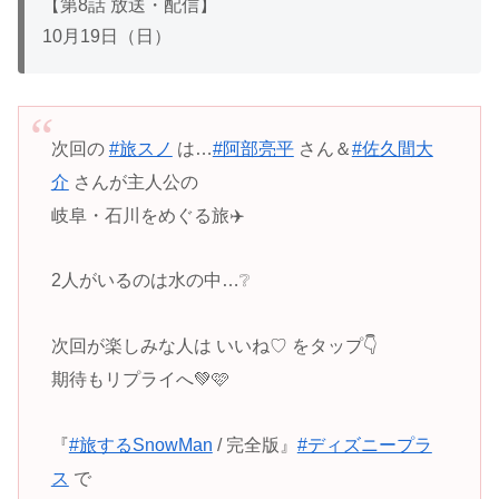
【第8話 放送・配信】
10月19日（日）
次回の
#旅スノ
は…
#阿部亮平
さん＆
#佐久間大
介
さんが主人公の
岐阜・石川をめぐる旅✈️
2人がいるのは水の中…❔
次回が楽しみな人は いいね♡ をタップ👇
期待もリプライへ💚🩷
『
#旅するSnowMan
/ 完全版』
#ディズニープラ
ス
で