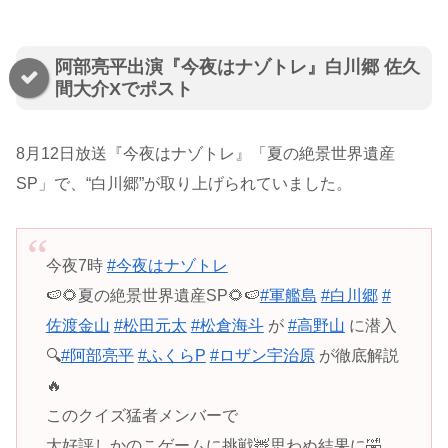
阿部亮平出演『今夜はナゾトレ』白川郷 佐久
間大介Xでポスト
8月12日放送『今夜はナゾトレ』「夏の絶景世界遺産
SP」で、“白川郷”が取り上げられていました。
今夜7時
#今夜はナゾトレ
🍉🌻夏の絶景世界遺産SP🌻🍉
#軍艦島
#白川郷
#
佐渡金山
#松田元太
#松倉海斗
が
#高野山
に潜入
🔍
#阿部亮平
#ふくらP
#ロザン宇治原
が徹底解説
🔥
このクイズ猛者メンバーで
大好評しかのこゲームに挑戦🦌思わぬ結果に🤣