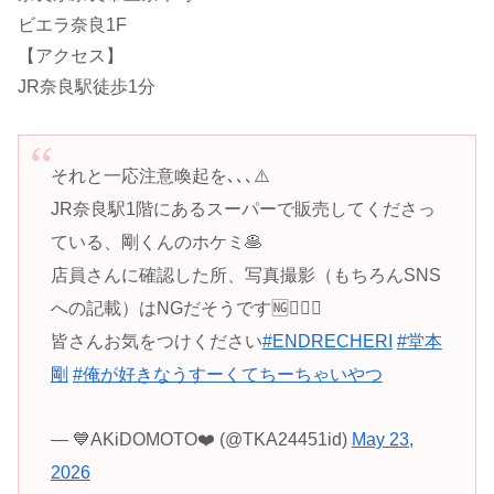
ビエラ奈良1F
【アクセス】
JR奈良駅徒歩1分
それと一応注意喚起を､､､⚠️
JR奈良駅1階にあるスーパーで販売してくださっ
ている、剛くんのホケミ🥞
店員さんに確認した所、写真撮影（もちろんSNS
への記載）はNGだそうです🆖🙅🏻‍♀️
皆さんお気をつけください
#ENDRECHERI
#堂本
剛
#俺が好きなうすーくてちーちゃいやつ
— 💙AKiDOMOTO❤️ (@TKA24451id)
May 23,
2026