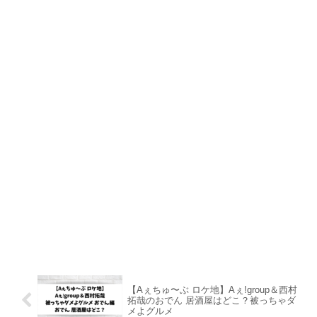
【Aぇちゅ〜ぶ ロケ地】Aぇǃgroup＆西村
拓哉のおでん 居酒屋はどこ？被っちゃダ
メよグルメ