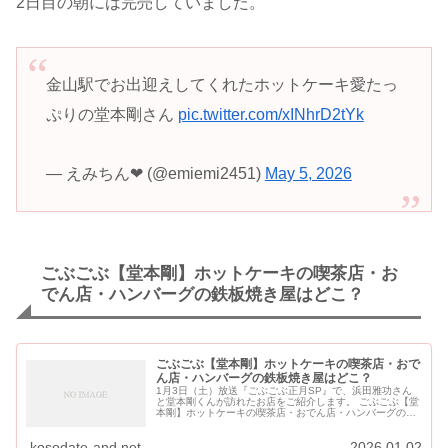
2日目の朝には完売していました。
金山駅でお出迎えしてくれたホットケーキ愛たっ
ぷりの堂本剛さん
pic.twitter.com/xINhrD2tYk
— えみちん❤ (@emiemi2451)
May 5, 2026
ごぶごぶ【堂本剛】ホットケーキの喫茶店・お
でん店・ハンバーグの鉄板焼き屋はどこ？
ごぶごぶ【堂本剛】ホットケーキの喫茶店・おで
ん店・ハンバーグの鉄板焼き屋はどこ？
1月3日（土）放送『ごぶごぶ正月SP』で、浜田雅功さん
と堂本剛くんが訪れたお店をご紹介します。 ごぶごぶ【堂
本剛】ホットケーキの喫茶店・おでん店・ハンバーグの鉄
板焼き屋はどこ？ 【堂本剛行きつけ】ホットケーキの喫茶
店はどこ？ 1月3日...
kosodate-and.net
2026.01.02