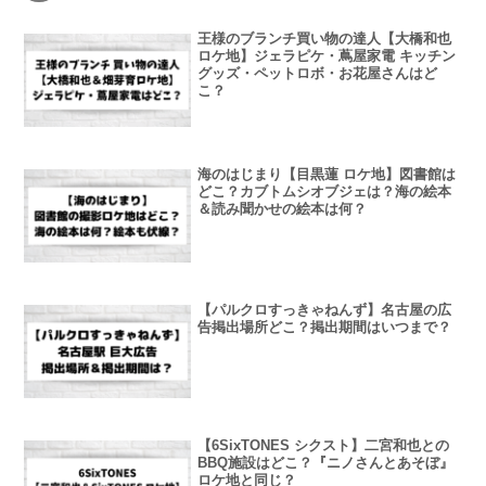
王様のブランチ買い物の達人【大橋和也
ロケ地】ジェラピケ・蔦屋家電 キッチン
グッズ・ペットロボ・お花屋さんはど
こ？
海のはじまり【目黒蓮 ロケ地】図書館は
どこ？カブトムシオブジェは？海の絵本
＆読み聞かせの絵本は何？
【パルクロすっきゃねんず】名古屋の広
告掲出場所どこ？掲出期間はいつまで？
【6SixTONES シクスト】二宮和也との
BBQ施設はどこ？『ニノさんとあそぼ』
ロケ地と同じ？