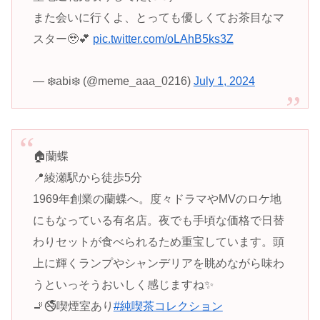
また会いに行くよ、とっても優しくてお茶目なマ
スター🥹💕
pic.twitter.com/oLAhB5ks3Z
— ❄️abi❄️ (@meme_aaa_0216)
July 1, 2024
🏠蘭蝶
📍綾瀬駅から徒歩5分
1969年創業の蘭蝶へ。度々ドラマやMVのロケ地
にもなっている有名店。夜でも手頃な価格で日替
わりセットが食べられるため重宝しています。頭
上に輝くランプやシャンデリアを眺めながら味わ
うといっそうおいしく感じますね✨
🚬🚭喫煙室あり
#純喫茶コレクション