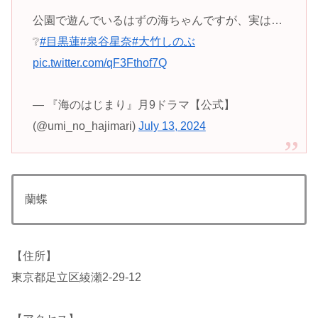
公園で遊んでいるはずの海ちゃんですが、実は…
❔
#目黒蓮
#泉谷星奈
#大竹しのぶ
pic.twitter.com/qF3Fthof7Q
— 『海のはじまり』月9ドラマ【公式】
(@umi_no_hajimari)
July 13, 2024
蘭蝶
【住所】
東京都足立区綾瀬2-29-12