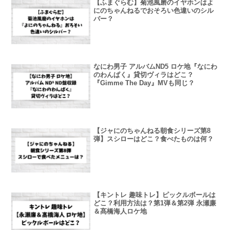
【ふまぐらむ】菊池風磨のイヤホンはよ
にのちゃんねるでおそろい色違いのシル
バー？
なにわ男子 アルバムND5 ロケ地『なにわ
のわんぱく』貸切ヴィラはどこ？
『Gimme The Day』MVも同じ？
【ジャにのちゃんねる朝食シリーズ第8
弾】スシローはどこ？食べたものは何？
【キントレ 趣味トレ】ピックルボールは
どこ？利用方法は？第1弾＆第2弾 永瀬廉
＆髙橋海人ロケ地