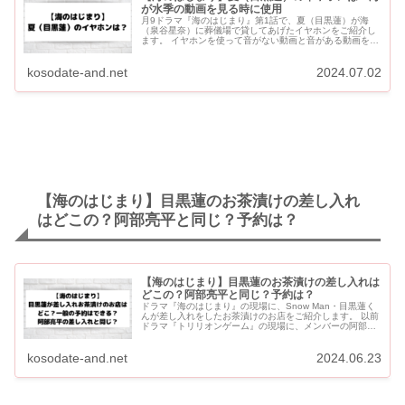
が水季の動画を見る時に使用
月9ドラマ『海のはじまり』第1話で、夏（目黒蓮）が海
（泉谷星奈）に葬儀場で貸してあげたイヤホンをご紹介し
ます。 イヤホンを使って音がない動画と音がある動画を使
い分ける演出も話題になっています。 ドラマ『silent』で
も...
kosodate-and.net
2024.07.02
【海のはじまり】目黒蓮のお茶漬けの差し入れ
はどこの？阿部亮平と同じ？予約は？
【海のはじまり】目黒蓮のお茶漬けの差し入れは
どこの？阿部亮平と同じ？予約は？
ドラマ『海のはじまり』の現場に、Snow Man・目黒蓮く
んが差し入れをしたお茶漬けのお店をご紹介します。 以前
ドラマ『トリリオンゲーム』の現場に、メンバーの阿部亮
平くんが差し入れをしていたお茶漬けです。 【海のはじま
り】目...
kosodate-and.net
2024.06.23