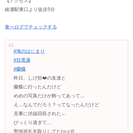
【アクセス】
綾瀬駅東口より徒歩5分
食べログでチェックする
#海のはじまり
#目黒蓮
#蘭蝶
昨日、しげ担❤️の友達と
蘭蝶に行ったんだけど
めめの写真だけが飾ってあって…
え…なんでだろう？ってなったんだけど
見事に伏線回収された←
びっくり過ぎて…
聖地巡礼先取りしてた(⊙⊙)!!