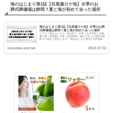
海のはじまり第1話【目黒蓮ロケ地】水季のお
葬式葬儀場は静岡？夏と海が初めて会った場所
海のはじまり第1話【目黒蓮ロケ地】水季のお葬
式葬儀場は静岡？夏と海が初めて会った場所
ドラマ『海のはじまり』第1話で、水季（古川琴音）の葬
儀で夏（目黒蓮）が海（泉谷星奈）初めて会った場所の撮
影ロケ地をご紹介します。 海のはじまり第1話【目黒蓮ロ
ケ地】水季のお葬式葬儀は静岡？ 水季のお葬式はどこ？夏
（目黒蓮）と海が...
kosodate-and.net
2024.07.02