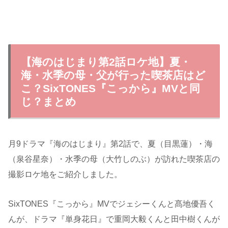
【海のはじまり第2話ロケ地】夏・
海・水季の母・父が行った喫茶店はど
こ？SixTONES『こっから』MVと同
じ？まとめ
月9ドラマ『海のはじまり』第2話で、夏（目黒蓮）・海
（泉谷星奈）・水季の母（大竹しのぶ）が訪れた喫茶店の
撮影ロケ地をご紹介しました。
SixTONES『こっから』MVでジェシーくんと髙地優吾く
んが、ドラマ『単身花日』で重岡大毅くんと田中樹くんが