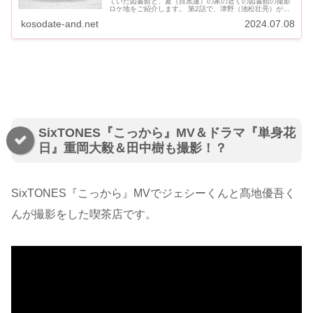
ていた図書館と、夏（目黒蓮）の家の近くの図書館の撮影
ロケ地をご紹介します。 第2話で、津野（池松壮亮）がお
家に届けた「なぐも うみ」と名前の書かれた絵本や、海
kosodate-and.net
2024.07.08
（泉谷星奈）が読...
SixTONES『こっから』MV＆ドラマ『単身花
日』重岡大毅＆田中樹も撮影！？
SixTONES『こっから』MVでジェシーくんと髙地優吾く
んが撮影をした喫茶店です。