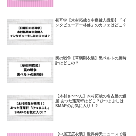
初耳学【木村拓哉＆中島健人撮影】「イ
ンタビューアー林修」のカフェはどこ？
罠の戦争【草彅剛衣装】黒ベルトの腕時
計はどこの？
【木村さ〜〜ん】木村拓哉の名古屋の鰻
屋 あつた蓬莱軒はどこ？ひつまぶしは
SMAPのお気に入り！？
【中居正広衣装】世界仰天ニュースで着