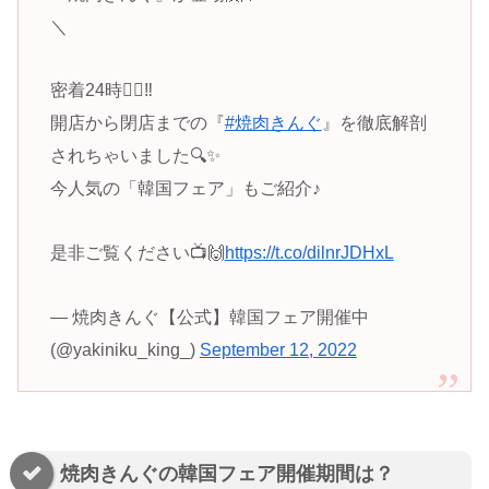
＼
密着24時🕵️‍♂️‼️
開店から閉店までの『
#焼肉きんぐ
』を徹底解剖
されちゃいました🔍✨
今人気の「韓国フェア」もご紹介♪
是非ご覧ください📺🙌
https://t.co/dilnrJDHxL
— 焼肉きんぐ【公式】韓国フェア開催中
(@yakiniku_king_)
September 12, 2022
焼肉きんぐの韓国フェア開催期間は？