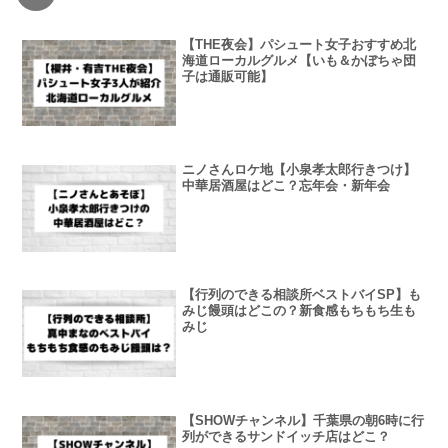
【THE夜会】パシュート女子おすすめ北
海道ローカルグルメ【いも＆かぼちゃ団
子は通販可能】
ニノさんロケ地【小泉孝太郎行きつけ】
中華居酒屋はどこ？忘年会・新年会
【行列のできる相談所ベストバイSP】も
みじ饅頭はどこの？新食感もちもち生も
みじ
【SHOWチャンネル】千葉県の朝6時に行
列ができるサンドイッチ店はどこ？