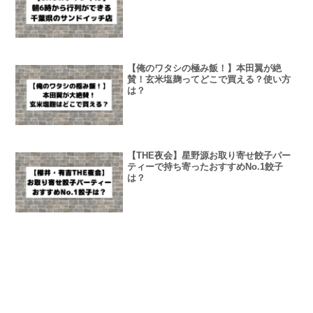
【俺のワタシの極み飯！】本田翼が絶
賛！玄米塩麹ってどこで買える？使い方
は？
【THE夜会】星野源お取り寄せ餃子パー
ティーで持ち寄ったおすすめNo.1餃子
は？