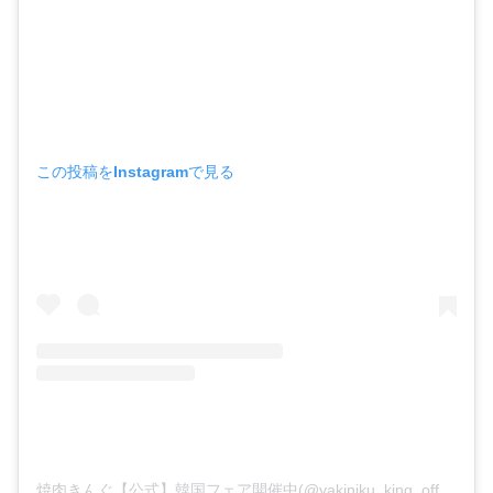
この投稿をInstagramで見る
焼肉きんぐ【公式】韓国フェア開催中(@yakiniku_king_official)がシェアした投稿