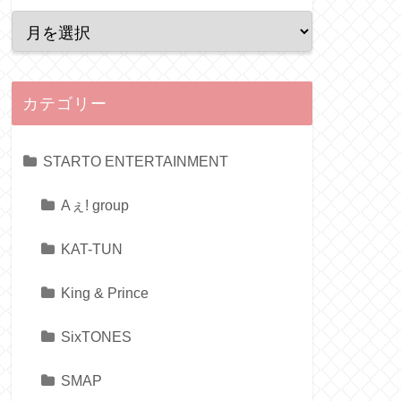
カテゴリー
STARTO ENTERTAINMENT
Aぇ! group
KAT-TUN
King & Prince
SixTONES
SMAP