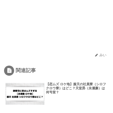
みい
関連記事
【恋ムズ ロケ地】服天の社員寮（シロフ
クロウ寮）はどこ？天堂昴（永瀬廉）は
何号室？