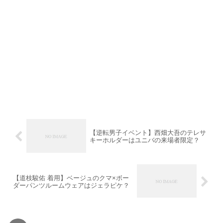
【逆転男子イベント】西畑大吾のテレサ
キーホルダーはユニバの来場者限定？
【道枝駿佑 着用】ベージュのクマ×ボー
ダーパンツルームウェアはジェラピケ？