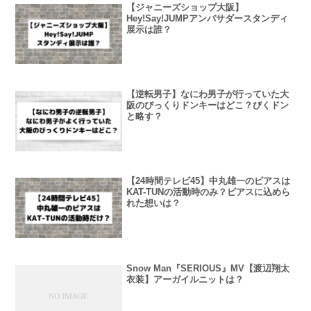
【ジャニーズショップ大阪】
Hey!Say!JUMPアンバサダースタンディ
展示は誰？
【逆転男子】なにわ男子が行っていた大
阪のびっくりドンキーはどこ？びくドン
と略す？
【24時間テレビ45】中丸雄一のピアスは
KAT-TUNの活動時のみ？ピアスに込めら
れた想いは？
Snow Man『SERIOUS』MV【渡辺翔太
衣装】アーガイルニットは？