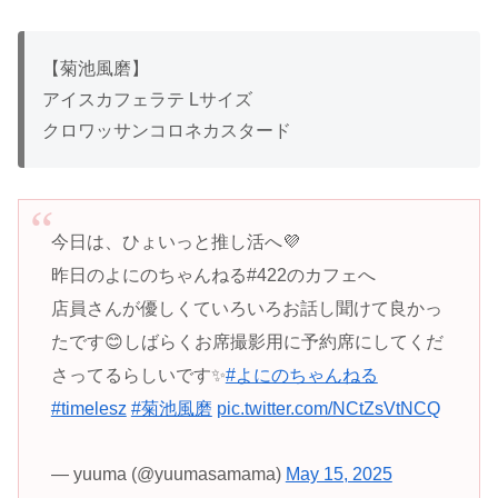
【菊池風磨】
アイスカフェラテ Lサイズ
クロワッサンコロネカスタード
今日は、ひょいっと推し活へ💜
昨日のよにのちゃんねる#422のカフェへ
店員さんが優しくていろいろお話し聞けて良かっ
たです😊しばらくお席撮影用に予約席にしてくだ
さってるらしいです✨
#よにのちゃんねる
#timelesz
#菊池風磨
pic.twitter.com/NCtZsVtNCQ
— yuuma (@yuumasamama)
May 15, 2025