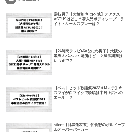
逆転男子【大橋和也 ロケ地】アクタス
ACTUSはどこ？購入品ボディソープ・ラ
イト・ルームスプレーは？
【24時間テレビ46×なにわ男子】大阪の
等身大パネルの場所はどこ？展示期間は
いつまで？
【ベストヒット歌謡祭2022＆Mステ】キ
スマイが白マイクで歌唱は中居正広への
エール！？
silent【目黒蓮衣装】佐倉想のボルドープ
ルオーバーパーカー