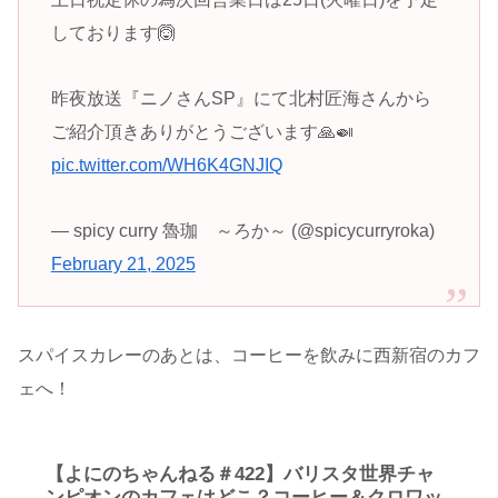
しております🙆
昨夜放送『ニノさんSP』にて北村匠海さんから
ご紹介頂きありがとうございます🙏🍛
pic.twitter.com/WH6K4GNJIQ
— spicy curry 魯珈 ～ろか～ (@spicycurryroka)
February 21, 2025
スパイスカレーのあとは、コーヒーを飲みに西新宿のカフ
ェへ！
【よにのちゃんねる＃422】バリスタ世界チャ
ンピオンのカフェはどこ？コーヒー＆クロワッ