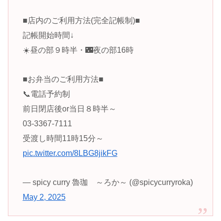
■店内のご利用方法(完全記帳制)■
記帳開始時間↓
☀️昼の部９時半・🌃夜の部16時
■お弁当のご利用方法■
📞電話予約制
前日閉店後or当日８時半～
03‐3367‐7111
受渡し時間11時15分～
pic.twitter.com/8LBG8jikFG
— spicy curry 魯珈 ～ろか～ (@spicycurryroka)
May 2, 2025