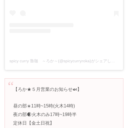
spicy curry 魯珈 ～ろか～(@spicycurryroka)がシェアした投稿
【ろか★５月営業のお知らせ🍛】
昼の部☀️11時~15時(火木14時)
夜の部🌒火木のみ17時~19時半
定休日【金土日祝】