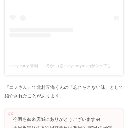
spicy curry 魯珈 ～ろか～(@spicycurryroka)がシェアした投稿
『ニノさん』で北村匠海くんの「忘れられない味」として
紹介されたことがあります。
今週も御来店誠にありがとうございます🍛
土日祝定休の為次回営業日は25日(火曜日)を予定