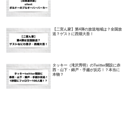
【二宮ん家】第4弾の放送地域は？全国放
送？ゲストに西畑大吾！
タッキー（滝沢秀明）のTwitter開設に赤
西・山下・錦戸・手越が反応！？本当に
本物？