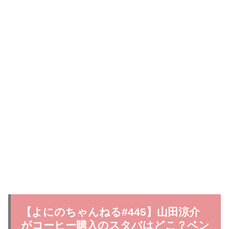
【よにのちゃんねる#445】山田涼介
がコーヒー購入のスタバはどこ？ベン