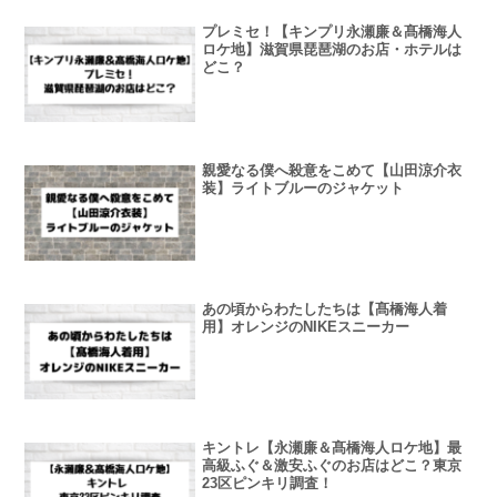
プレミセ！【キンプリ永瀬廉＆髙橋海人
ロケ地】滋賀県琵琶湖のお店・ホテルは
どこ？
親愛なる僕へ殺意をこめて【山田涼介衣
装】ライトブルーのジャケット
あの頃からわたしたちは【髙橋海人着
用】オレンジのNIKEスニーカー
キントレ【永瀬廉＆髙橋海人ロケ地】最
高級ふぐ＆激安ふぐのお店はどこ？東京
23区ピンキリ調査！