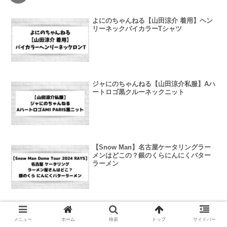
よにのちゃんねる【山田涼介 着用】ヘン
リーネックバイカラーTシャツ
ジャにのちゃんねる【山田涼介私服】Aハ
ートロゴ黒クルーネックニット
【Snow Man】名古屋ケータリングラー
メンはどこの？銀のくらにんにくバター
ラーメン
THE夜会【中島健人 着用】グレーのパー
カー・青のジップアップニットカーディ
メニュー
ホーム
検索
トップ
サイドバー