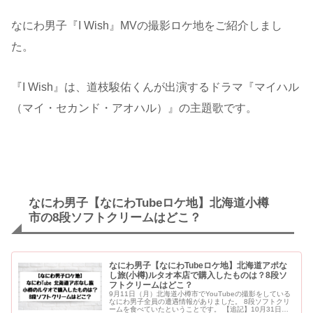
なにわ男子『I Wish』MVの撮影ロケ地をご紹介しまし
た。
『I Wish』は、道枝駿佑くんが出演するドラマ『マイハル
（マイ・セカンド・アオハル）』の主題歌です。
なにわ男子【なにわTubeロケ地】北海道小樽
市の8段ソフトクリームはどこ？
なにわ男子【なにわTubeロケ地】北海道アポな
し旅(小樽)ルタオ本店で購入したものは？8段ソ
フトクリームはどこ？
9月11日（月）北海道小樽市でYouTubeの撮影をしている
なにわ男子全員の遭遇情報がありました。 8段ソフトクリ
ームを食べていたということです。 【追記】10月31日配