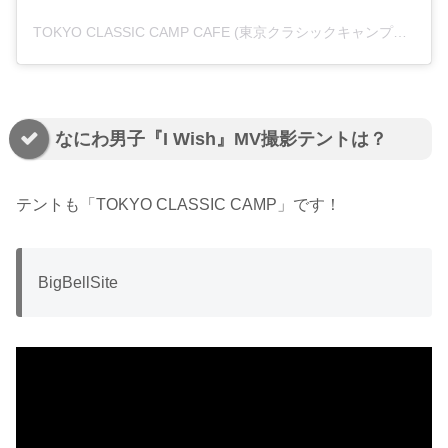
TOKYO CLASSIC CAMP CAFE (東京クラシックキャンプカフェ)(@tokyoclassiccampcafe)がシェアした投稿
なにわ男子『I Wish』MV撮影テントは？
テントも「TOKYO CLASSIC CAMP」です！
B
i
g
B
e
l
l
S
i
t
e