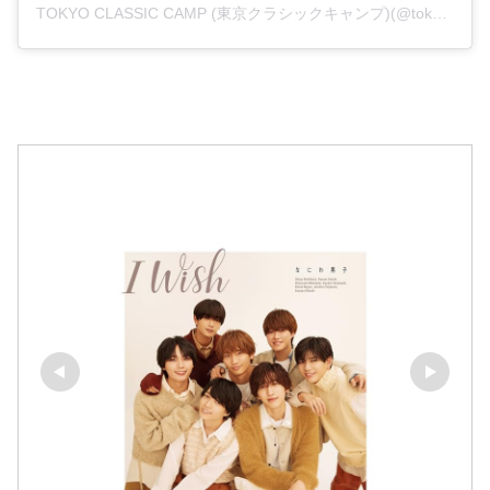
TOKYO CLASSIC CAMP (東京クラシックキャンプ)(@tokyoclassiccamp)がシェアした投稿