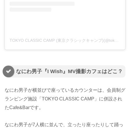
TOKYO CLASSIC CAMP (東京クラシックキャンプ)(@tokyoclassiccamp)がシェアした投稿
なにわ男子『I Wish』MV撮影カフェはどこ？
なにわ男子が横並びで座っているカウンターは、会員制グ
ランピング施設「TOKYO CLASSIC CAMP」に併設され
たCafe&Barです。
なにわ男子が7人横に並んで、立ったり座ったりして踊っ