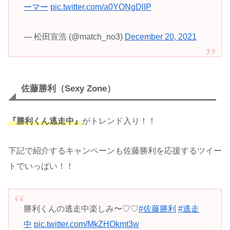
ーマー
pic.twitter.com/a0YONgDlIP
— 松田宣浩 (@match_no3)
December 20, 2021
佐藤勝利
（Sexy Zone）
『勝利くん逃走中』
がトレンド入り！！
下記で紹介するキャンペーンも佐藤勝利を応援するツイー
トでいっぱい！！
勝利くんの逃走中楽しみ〜♡♡
#佐藤勝利
#逃走
中
pic.twitter.com/MkZHOkmt3w