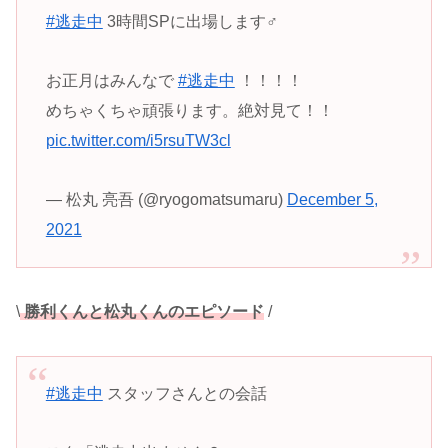
#逃走中
3時間SPに出場します‍♂️
お正月はみんなで
#逃走中
！！！！
めちゃくちゃ頑張ります。絶対見て！！
pic.twitter.com/i5rsuTW3cl
— 松丸 亮吾 (@ryogomatsumaru)
December 5,
2021
\
勝利くんと松丸くんのエピソード
/
#逃走中
スタッフさんとの会話