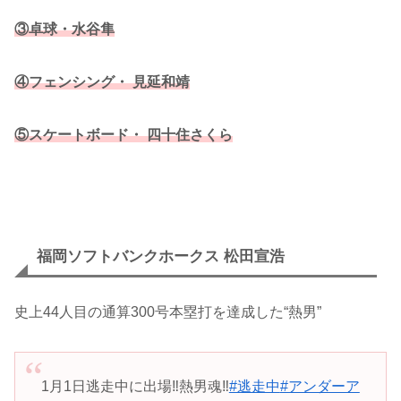
③卓球・水谷隼
④フェンシング・ 見延和靖
⑤スケートボード・ 四十住さくら
福岡ソフトバンクホークス 松田宣浩
史上44人目の通算300号本塁打を達成した“熱男”
1月1日逃走中に出場‼️熱男魂‼️
#逃走中
#アンダーア