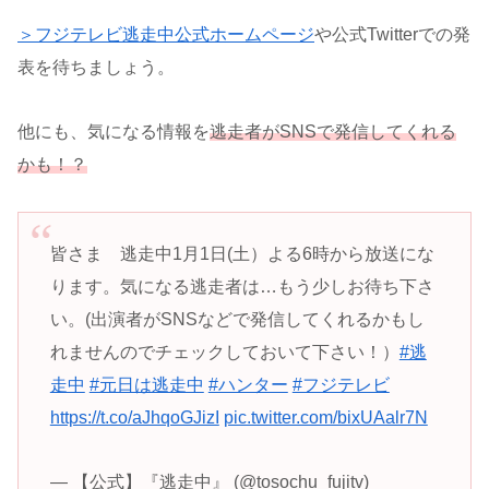
＞フジテレビ逃走中公式ホームページ
や公式Twitterでの発
表を待ちましょう。
他にも、気になる情報を
逃走者がSNSで発信してくれる
かも！？
皆さま 逃走中1月1日(土）よる6時から放送にな
ります。気になる逃走者は…もう少しお待ち下さ
い。(出演者がSNSなどで発信してくれるかもし
れませんのでチェックしておいて下さい！）
#逃
走中
#元日は逃走中
#ハンター
#フジテレビ
https://t.co/aJhqoGJizI
pic.twitter.com/bixUAalr7N
— 【公式】『逃走中』 (@tosochu_fujitv)