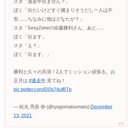
スタ「逃走中出ません？」
ぼく「出たいけどすぐ捕まりそうだし一人は不
安……ちなみに他はどなたが？」
スタ「SexyZoneの佐藤勝利さん、あと…」
ぼく「出ます」
スタ「え？」
ぼく「出ます。」
勝利と久々の共演！2人でミッション頑張る。お
正月は
#逃走中
見てね！
pic.twitter.com/DQs74ufBTp
— 松丸 亮吾 🍥 (@ryogomatsumaru)
December
13, 2021