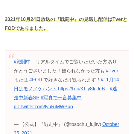
2021年10月24日放送の『戦闘中』の見逃し配信はTverと
FODでありました。
#戦闘中
リアルタイムでご覧いただいた方あり
がとうございました！観られなかった方も
#Tver
または
#FOD
で好きなだけ観られます！
#11月14
日はモノノケハント
https://t.co/KLjy8IgJeB
#逃
走中新春SP
#写真で一言募集中
pic.twitter.com/fyuRiMWBuo
— 【公式】『逃走中』 (@tosochu_fujitv)
October
25, 2021