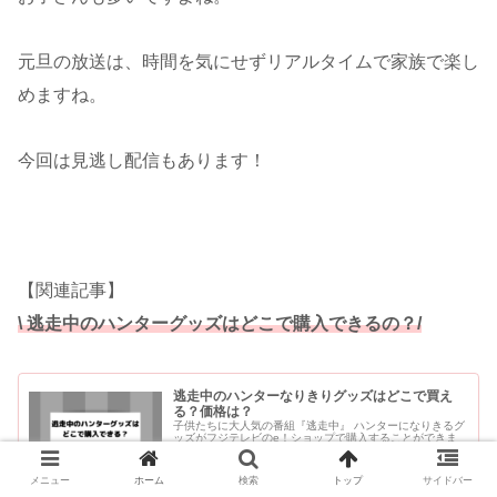
元旦の放送は、時間を気にせずリアルタイムで家族で楽し
めますね。
今回は見逃し配信もあります！
【関連記事】
\ 逃走中のハンターグッズはどこで購入できるの？/
逃走中のハンターなりきりグッズはどこで買え
る？価格は？
子供たちに大人気の番組『逃走中』 ハンターになりきるグ
ッズがフジテレビのe！ショップで購入することができま
す！ 逃走中のハンターグッズはどこで購入できる？ 逃走
中のハンターグッズはどこで購入できるの？ 逃走中のハン
ターに...
メニュー
ホーム
検索
トップ
サイドバー
kosodate-and.net
2021.12.20