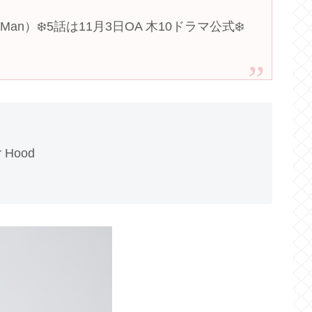
 Man）❄️5話は11月3日OA 木10ドラマ公式❄️
 Hood