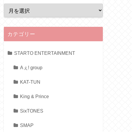
カテゴリー
STARTO ENTERTAINMENT
Aぇ! group
KAT-TUN
King & Prince
SixTONES
SMAP