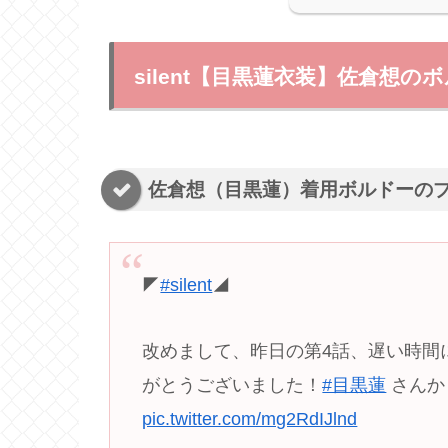
silent【目黒蓮衣装】佐倉想
佐倉想（目黒蓮）着用ボルドーの
◤
#silent
◢
改めまして、昨日の第4話、遅い時間
がとうございました！
#目黒蓮
さんか
pic.twitter.com/mg2RdIJlnd