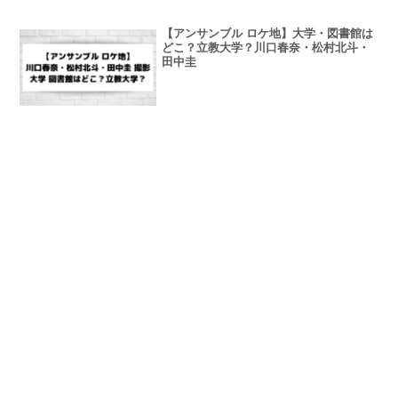
【アンサンブル ロケ地】大学・図書館は
どこ？立教大学？川口春奈・松村北斗・
田中圭