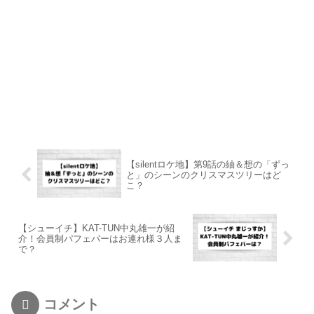
【silentロケ地】第9話の紬＆想の「ずっ
と」のシーンのクリスマスツリーはど
こ？
【シューイチ】KAT-TUN中丸雄一が紹
介！会員制パフェバーはお連れ様３人ま
で？
コメント