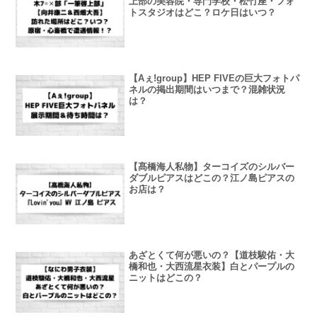
上部の美容院・専門学校・松竹座・フォ
トスタジオはどこ？ロケ日はいつ？
【Aぇ!group】HEP FIVEの巨大フォトパ
ネルの掲出期間はいつまで？混雑状況
は？
【髙橋海人私物】ターコイズのシルバー
ダブルピアスはどこの？江ノ島ピアスの
お店は？
あざとくて何が悪いの？【道枝駿佑・大
橋和也・大西流星衣装】白とパープルの
ニットはどこの？