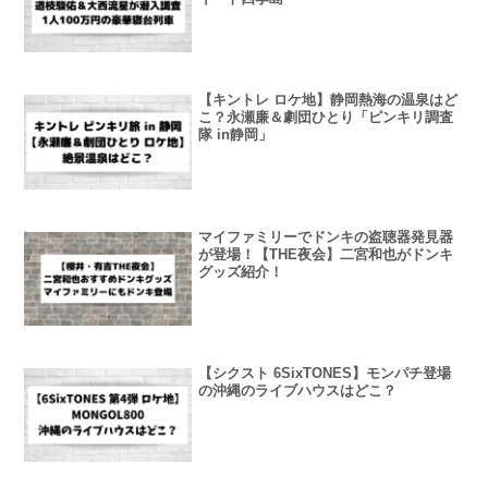
【キントレ ロケ地】静岡熱海の温泉はど
こ？永瀬廉＆劇団ひとり「ピンキリ調査
隊 in静岡」
マイファミリーでドンキの盗聴器発見器
が登場！【THE夜会】二宮和也がドンキ
グッズ紹介！
【シクスト 6SixTONES】モンパチ登場
の沖縄のライブハウスはどこ？