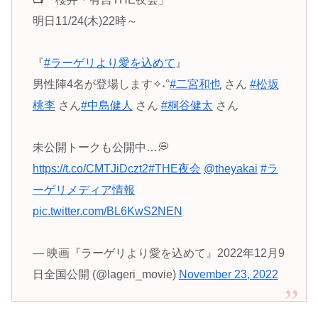
明日11/24(木)22時～
『
#ラーゲリより愛を込めて
』
男性陣4名が登場します✧˖°
#二宮和也
さん
#松坂
桃李
さん
#中島健人
さん
#桐谷健太
さん
未公開トークも公開中…💭
https://t.co/CMTJiDczt2
#THE夜会
@theyakai
#ラ
ーゲリメディア情報
pic.twitter.com/BL6KwS2NEN
— 映画『ラーゲリより愛を込めて』2022年12月9
日全国公開 (@lageri_movie)
November 23, 2022