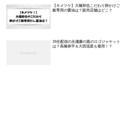
【キメツケ】大橋和也こだわり卵かけご
飯専用の醤油は？販売店舗はどこ？
39生配信の永瀬廉の黒のロゴジャケット
は？高橋恭平＆大西流星も着用！？