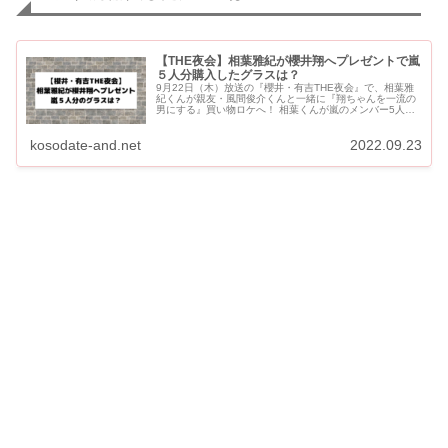
【THE夜会】相葉雅紀が櫻井翔へプレゼントで嵐
５人分購入したグラスは？
9月22日（木）放送の『櫻井・有吉THE夜会』で、相葉雅
紀くんが親友・風間俊介くんと一緒に『翔ちゃんを一流の
男にする』買い物ロケへ！ 相葉くんが嵐のメンバー5人分
購入したグラスをご紹介します。 【THE夜会】相葉雅紀が
嵐5人分購...
kosodate-and.net
2022.09.23