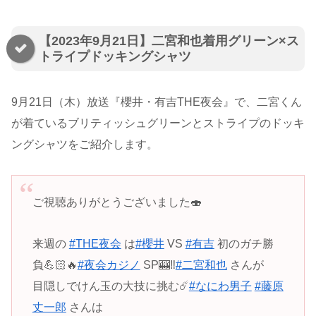
【2023年9月21日】二宮和也着用グリーン×ス
トライプドッキングシャツ
9月21日（木）放送『櫻井・有吉THE夜会』で、二宮くん
が着ているブリティッシュグリーンとストライプのドッキ
ングシャツをご紹介します。
ご視聴ありがとうございました🍣
来週の
#THE夜会
は
#櫻井
VS
#有吉
初のガチ勝
負💪🏻🔥
#夜会カジノ
SP🎰‼️
#二宮和也
さんが
目隠しでけん玉の大技に挑む☄️
#なにわ男子
#藤原
丈一郎
さんは