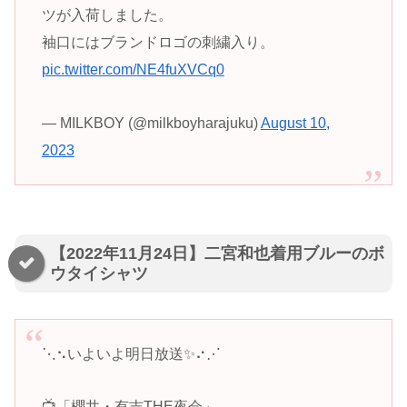
ツが入荷しました。
袖口にはブランドロゴの刺繍入り。
pic.twitter.com/NE4fuXVCq0
— MILKBOY (@milkboyharajuku)
August 10,
2023
【2022年11月24日】二宮和也着用ブルーのボ
ウタイシャツ
⋱⠢いよいよ明日放送✨⠔⋰
📺「櫻井・有吉THE夜会」