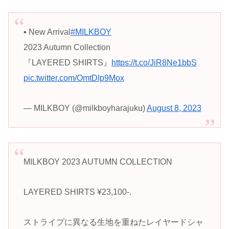
▪️ New Arrival
#MILKBOY
2023 Autumn Collection
『LAYERED SHIRTS』
https://t.co/JiR8Ne1bbS
pic.twitter.com/OmtDIp9Mox
— MILKBOY (@milkboyharajuku)
August 8, 2023
MILKBOY 2023 AUTUMN COLLECTION
LAYERED SHIRTS ¥23,100-.
ストライプに異なる生地を重ねたレイヤードシャ