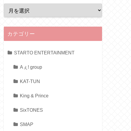
カテゴリー
STARTO ENTERTAINMENT
Aぇ! group
KAT-TUN
King & Prince
SixTONES
SMAP