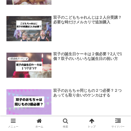
双子のこどもちゃれんじは２人分受講？
必要な時だけメルカリで追加購入
双子の誕生日ケーキは２個必要？2人で1
個？双子のいろいろな誕生日の祝い方
双子のおもちゃ同じもの２つ必要？２つ
あっても取り合いのケンカはする
双子のおそろいコーデはいつまで？おそ
メニュー
ホーム
検索
トップ
サイドバー